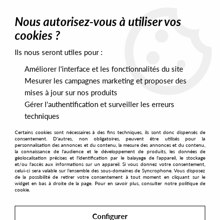
0
Nous autorisez-vous à utiliser vos
cookies ?
Ils nous seront utiles pour :
Home
>
Artists
>
Swann & Moriarty
Améliorer l'interface et les fonctionnalités du site
Swann & Moriarty
Mesurer les campagnes marketing et proposer des
mises à jour sur nos produits
Gérer l'authentification et surveiller les erreurs
SORT & FILTER
techniques
Certains cookies sont nécessaires à des fins techniques, ils sont donc dispensés de
PRESALES EXCLUSIVES
consentement. D'autres, non obligatoires, peuvent être utilisés pour la
personnalisation des annonces et du contenu, la mesure des annonces et du contenu,
la connaissance de l'audience et le développement de produits, les données de
géolocalisation précises et l'identification par le balayage de l'appareil, le stockage
1
et/ou l'accès aux informations sur un appareil. Si vous donnez votre consentement,
celui-ci sera valable sur l’ensemble des sous-domaines de Syncrophone. Vous disposez
de la possibilité de retirer votre consentement à tout moment en cliquant sur le
widget en bas à droite de la page. Pour en savoir plus, consulter notre politique de
cookie.
Configurer