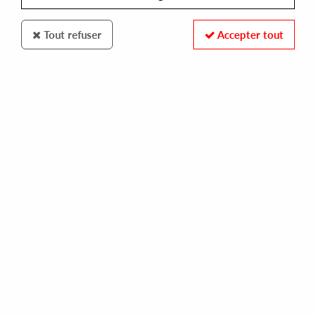
Tout refuser
Accepter tout
KARAT
SWANN & MORIARTY
achab ep
10,00 €