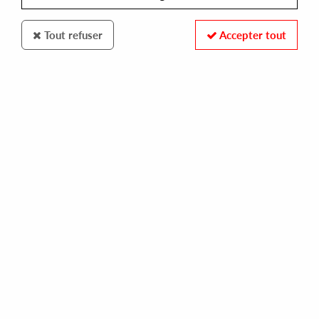
Tout refuser
Accepter tout
HOTMIX
TAKESHI KOUZOUKI & MITUO SHIOMI
japanese rhythm ep
10,00 €