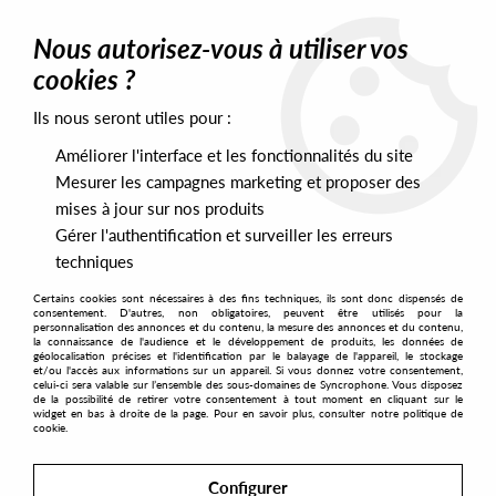
0
Nous autorisez-vous à utiliser vos
cookies ?
Ils nous seront utiles pour :
Home
>
Artists
>
Takeshi Kouzouki
Améliorer l'interface et les fonctionnalités du site
Takeshi Kouzouki
Mesurer les campagnes marketing et proposer des
mises à jour sur nos produits
Gérer l'authentification et surveiller les erreurs
SORT & FILTER
techniques
Certains cookies sont nécessaires à des fins techniques, ils sont donc dispensés de
PRESALES EXCLUSIVES
consentement. D'autres, non obligatoires, peuvent être utilisés pour la
personnalisation des annonces et du contenu, la mesure des annonces et du contenu,
la connaissance de l'audience et le développement de produits, les données de
géolocalisation précises et l'identification par le balayage de l'appareil, le stockage
1
et/ou l'accès aux informations sur un appareil. Si vous donnez votre consentement,
celui-ci sera valable sur l’ensemble des sous-domaines de Syncrophone. Vous disposez
de la possibilité de retirer votre consentement à tout moment en cliquant sur le
widget en bas à droite de la page. Pour en savoir plus, consulter notre politique de
cookie.
Configurer