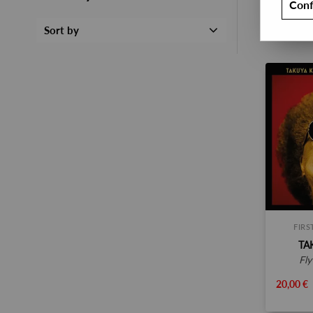
Conf
Sort by
FIR
TA
f
20,00 €