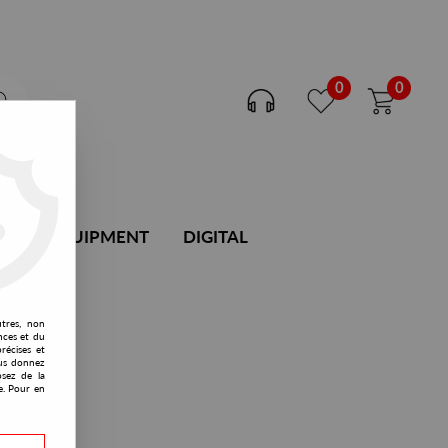
0
0
DJ EQUIPMENT
DIGITAL
utres, non
nces et du
récises et
vous donnez
osez de la
e. Pour en