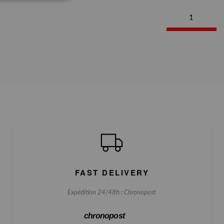
1
FAST DELIVERY
Expédition 24/48h : Chronopost
chronopost