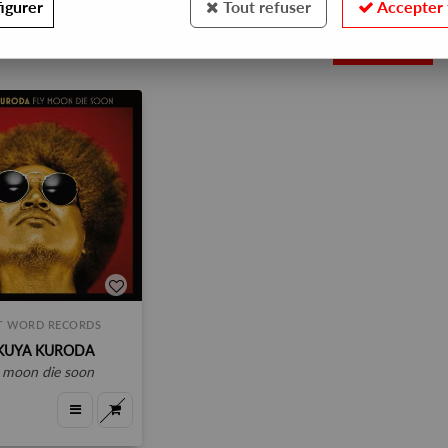
igurer
Tout refuser
Accepter 
1
ST WORD RECORDS
KUYA KURODA
ly moon die soon