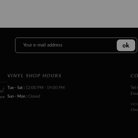
VINYL SHOP HOURS
CO
Tue - Sat :
12:00 PM - 19:00 PM
Tel:
yl
Ema
Sun - Mon :
Closed
are
WOR
Chr