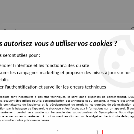
 autorisez-vous à utiliser vos cookies ?
s seront utiles pour :
iorer l'interface et les fonctionnalités du site
ALL STOCK
EXCLUSIVES
PRESALES EXCLUSIVES
urer les campagnes marketing et proposer des mises à jour sur nos
duits
r l'authentification et surveiller les erreurs techniques
cookies sont nécessaires à des fins techniques, ils sont donc dispensés de consentement. D'a
res, peuvent être utilisés pour la personnalisation des annonces et du contenu, la mesure des anno
la connaissance de l'audience et le développement de produits, les données de géolocalisation p
Takuya Kuroda
cation par le balayage de l'appareil, le stockage et/ou l'accès aux informations sur un appareil. Si 
sentement, celui-ci sera valable sur l’ensemble des sous-domaines de Syncrophone. Vous disp
té de retirer votre consentement à tout moment en cliquant sur le widget en bas à droite de la pag
s, consulter notre politique de cookie.
S EXCLUSIVES