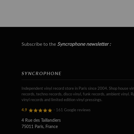
Subscribe to the
Syncrophone newsletter :
SYNCROPHONE
Independent vinyl record store in Paris since 2004. Shop house vin
records, techno records, disco vinyl, funk records, ambient vinyl. R
vinyl records and limited edition vinyl pressings.
4.9
- 161 Google reviews
4 Rue des Taillandiers
75011 Paris, France