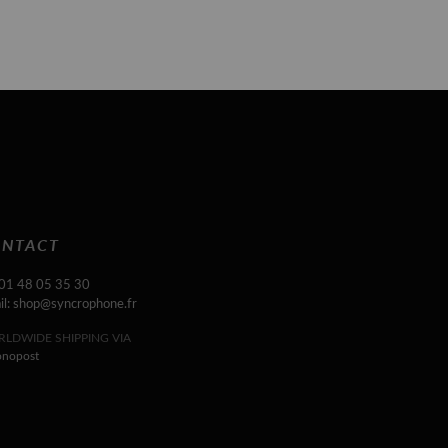
NTACT
 01 48 05 35 30
il: shop@syncrophone.fr
LDWIDE SHIPPING VIA
onopost