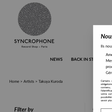
Nous
Ils nou
Amél
NEWS
BACK IN STOCK
Mes
pro
Gére
Home
>
Artists
>
Takuya Kuroda
Certains 
obligatoi
contenu, 
l'identifi
votre con
possibili
savoir plu
PRESALE
Filter by