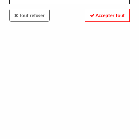
Tout refuser
Accepter tout
SIRE
TALKING HEADS
remain in light unreleased outtakes
20,00 €