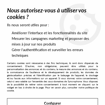
0
Nous autorisez-vous à utiliser vos
cookies ?
Ils nous seront utiles pour :
Home
>
Artists
>
Talking Heads
Améliorer l'interface et les fonctionnalités du site
Talking Heads
Mesurer les campagnes marketing et proposer des
mises à jour sur nos produits
Gérer l'authentification et surveiller les erreurs
SORT & FILTER
techniques
Certains cookies sont nécessaires à des fins techniques, ils sont donc dispensés de
PRESALES EXCLUSIVES
consentement. D'autres, non obligatoires, peuvent être utilisés pour la
personnalisation des annonces et du contenu, la mesure des annonces et du contenu,
la connaissance de l'audience et le développement de produits, les données de
géolocalisation précises et l'identification par le balayage de l'appareil, le stockage
1
et/ou l'accès aux informations sur un appareil. Si vous donnez votre consentement,
celui-ci sera valable sur l’ensemble des sous-domaines de Syncrophone. Vous disposez
de la possibilité de retirer votre consentement à tout moment en cliquant sur le
widget en bas à droite de la page. Pour en savoir plus, consulter notre politique de
cookie.
Configurer