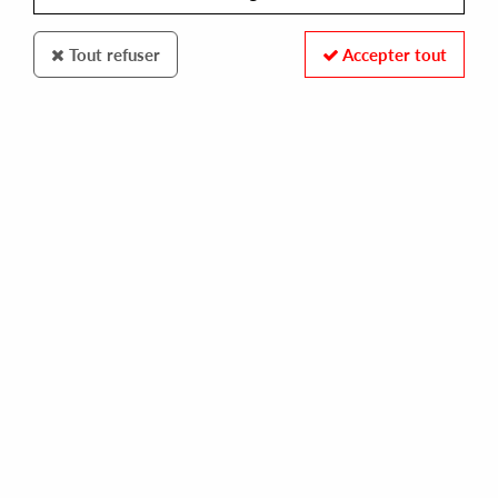
Tout refuser
Accepter tout
FIRST WORD RECORDS
TALL BLACK GUY & 14KT
tall black guy vs. 14kt
9,00 €