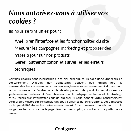
0
Nous autorisez-vous à utiliser vos
cookies ?
Ils nous seront utiles pour :
Home
>
Artists
>
Tall Black Guy
Améliorer l'interface et les fonctionnalités du site
Tall Black Guy
Mesurer les campagnes marketing et proposer des
mises à jour sur nos produits
Gérer l'authentification et surveiller les erreurs
SORT & FILTER
techniques
Certains cookies sont nécessaires à des fins techniques, ils sont donc dispensés de
PRESALES EXCLUSIVES
consentement. D'autres, non obligatoires, peuvent être utilisés pour la
personnalisation des annonces et du contenu, la mesure des annonces et du contenu,
la connaissance de l'audience et le développement de produits, les données de
géolocalisation précises et l'identification par le balayage de l'appareil, le stockage
1
et/ou l'accès aux informations sur un appareil. Si vous donnez votre consentement,
celui-ci sera valable sur l’ensemble des sous-domaines de Syncrophone. Vous disposez
de la possibilité de retirer votre consentement à tout moment en cliquant sur le
widget en bas à droite de la page. Pour en savoir plus, consulter notre politique de
cookie.
Configurer