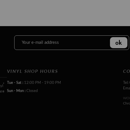
VINYL SHOP HOURS
CO
Tue - Sat :
12:00 PM - 19:00 PM
Tel:
yl
Ema
Sun - Mon :
Closed
are
WOR
Chr