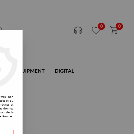
0
0
DJ EQUIPMENT
DIGITAL
utres, non
nces et du
récises et
vous donnez
osez de la
e. Pour en