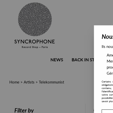
Nous
Ils nou
Amél
NEWS
BACK IN STOCK
Mes
pro
Gére
Home
>
Artists
>
Telekommunist
Certains 
obligatoi
contenu, 
l'identifi
votre con
possibili
savoir plu
PRESALE
Filter by