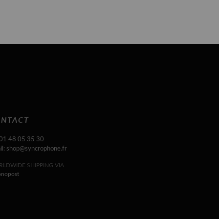
NTACT
 01 48 05 35 30
il: shop@syncrophone.fr
LDWIDE SHIPPING VIA
onopost