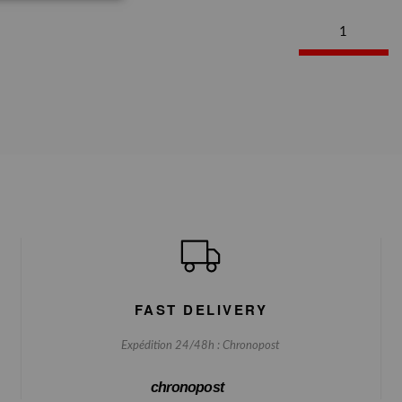
1
FAST DELIVERY
Expédition 24/48h : Chronopost
chronopost