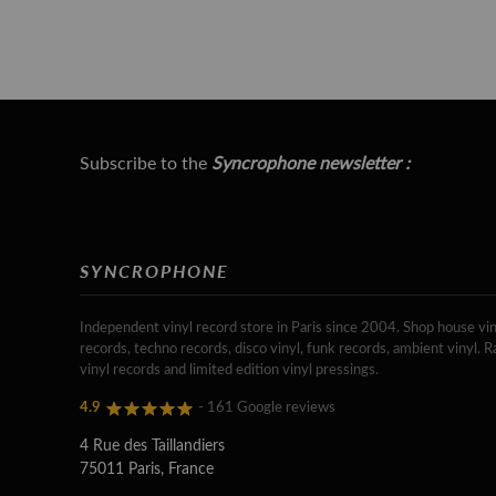
Subscribe to the
Syncrophone newsletter :
SYNCROPHONE
Independent vinyl record store in Paris since 2004. Shop house vin
records, techno records, disco vinyl, funk records, ambient vinyl. R
vinyl records and limited edition vinyl pressings.
4.9
- 161 Google reviews
4 Rue des Taillandiers
75011 Paris, France