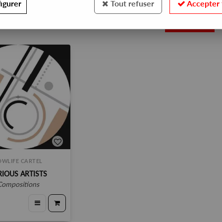
igurer
Tout refuser
Accepter 
1
OWLIFE CARTEL
RIOUS ARTISTS
compositions