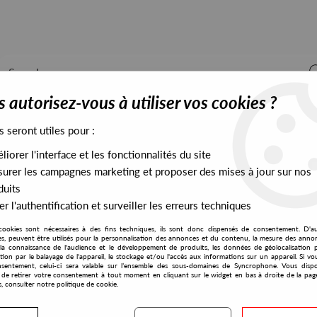
 autorisez-vous à utiliser vos cookies ?
s seront utiles pour :
iorer l'interface et les fonctionnalités du site
ALL STOCK
EXCLUSIVES
PRESALES EXCLUSIVES
urer les campagnes marketing et proposer des mises à jour sur nos
duits
r l'authentification et surveiller les erreurs techniques
cookies sont nécessaires à des fins techniques, ils sont donc dispensés de consentement. D'a
res, peuvent être utilisés pour la personnalisation des annonces et du contenu, la mesure des anno
la connaissance de l'audience et le développement de produits, les données de géolocalisation p
Telekommunist
cation par le balayage de l'appareil, le stockage et/ou l'accès aux informations sur un appareil. Si 
sentement, celui-ci sera valable sur l’ensemble des sous-domaines de Syncrophone. Vous disp
té de retirer votre consentement à tout moment en cliquant sur le widget en bas à droite de la pag
s, consulter notre politique de cookie.
S EXCLUSIVES