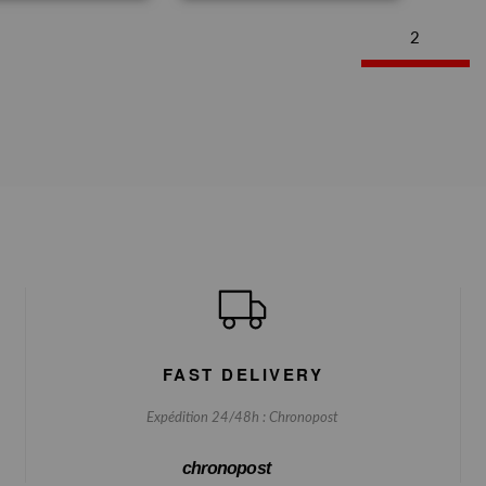
2
FAST DELIVERY
Expédition 24/48h : Chronopost
chronopost