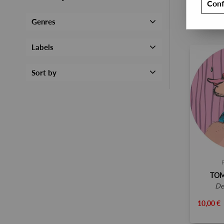
Conf
Genres
Labels
Sort by
TOM
d
10,00 €