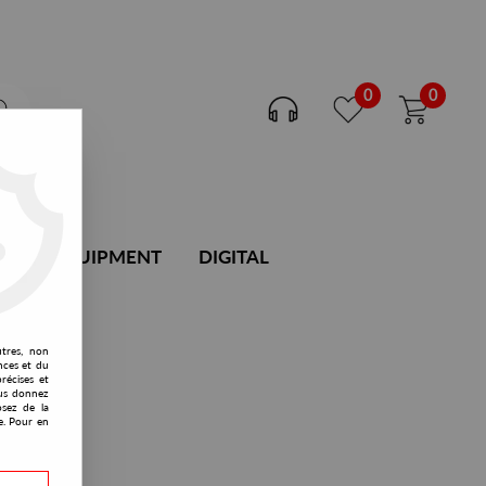
0
0
DJ EQUIPMENT
DIGITAL
utres, non
nces et du
récises et
vous donnez
osez de la
e. Pour en