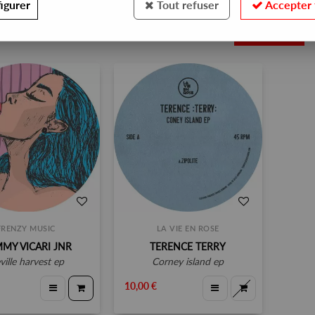
igurer
Tout refuser
Accepter 
2
FRENZY MUSIC
LA VIE EN ROSE
MY VICARI JNR
TERENCE TERRY
eville harvest ep
corney island ep
10,00 €