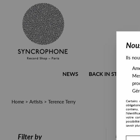
Nous
Ils nou
Amél
NEWS
BACK IN STOCK
Mes
pro
Gére
Home
>
Artists
>
Terence Terry
Certains 
obligatoi
contenu, 
l'identifi
votre con
possibili
savoir plu
PRESALE
Filter by