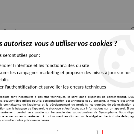
 autorisez-vous à utiliser vos cookies ?
s seront utiles pour :
iorer l'interface et les fonctionnalités du site
ALL STOCK
EXCLUSIVES
PRESALES EXCLUSIVES
urer les campagnes marketing et proposer des mises à jour sur nos
duits
r l'authentification et surveiller les erreurs techniques
cookies sont nécessaires à des fins techniques, ils sont donc dispensés de consentement. D'a
res, peuvent être utilisés pour la personnalisation des annonces et du contenu, la mesure des anno
la connaissance de l'audience et le développement de produits, les données de géolocalisation p
Terence Terry
cation par le balayage de l'appareil, le stockage et/ou l'accès aux informations sur un appareil. Si 
sentement, celui-ci sera valable sur l’ensemble des sous-domaines de Syncrophone. Vous disp
té de retirer votre consentement à tout moment en cliquant sur le widget en bas à droite de la pag
s, consulter notre politique de cookie.
S EXCLUSIVES