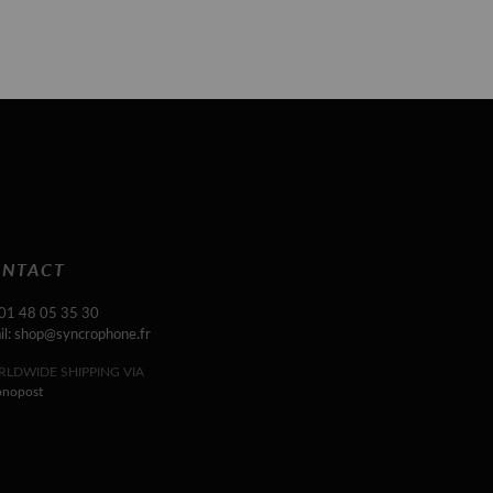
NTACT
 01 48 05 35 30
il: shop@syncrophone.fr
LDWIDE SHIPPING VIA
onopost