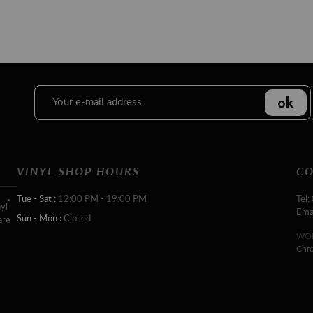
VINYL SHOP HOURS
CO
Tue - Sat :
12:00 PM - 19:00 PM
Tel:
yl
Ema
Sun - Mon :
Closed
are
WOR
Chr