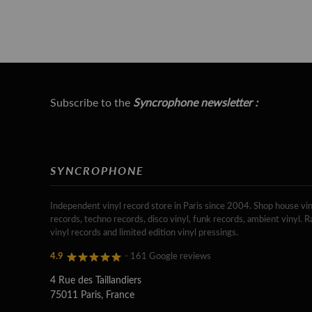
Subscribe to the
Syncrophone newsletter :
SYNCROPHONE
Independent vinyl record store in Paris since 2004. Shop house vin
records, techno records, disco vinyl, funk records, ambient vinyl. R
vinyl records and limited edition vinyl pressings.
4.9
- 161 Google reviews
4 Rue des Taillandiers
75011 Paris, France