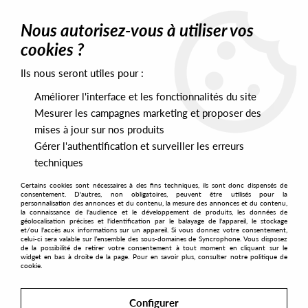
0
Nous autorisez-vous à utiliser vos
cookies ?
Ils nous seront utiles pour :
Home
>
Artists
>
Terre's Neu Wuss Fusion
Améliorer l'interface et les fonctionnalités du site
Terre's Neu Wuss Fusion
Mesurer les campagnes marketing et proposer des
mises à jour sur nos produits
Gérer l'authentification et surveiller les erreurs
SORT & FILTER
techniques
Certains cookies sont nécessaires à des fins techniques, ils sont donc dispensés de
PRESALES EXCLUSIVES
consentement. D'autres, non obligatoires, peuvent être utilisés pour la
personnalisation des annonces et du contenu, la mesure des annonces et du contenu,
la connaissance de l'audience et le développement de produits, les données de
géolocalisation précises et l'identification par le balayage de l'appareil, le stockage
1
et/ou l'accès aux informations sur un appareil. Si vous donnez votre consentement,
celui-ci sera valable sur l’ensemble des sous-domaines de Syncrophone. Vous disposez
de la possibilité de retirer votre consentement à tout moment en cliquant sur le
widget en bas à droite de la page. Pour en savoir plus, consulter notre politique de
cookie.
Configurer