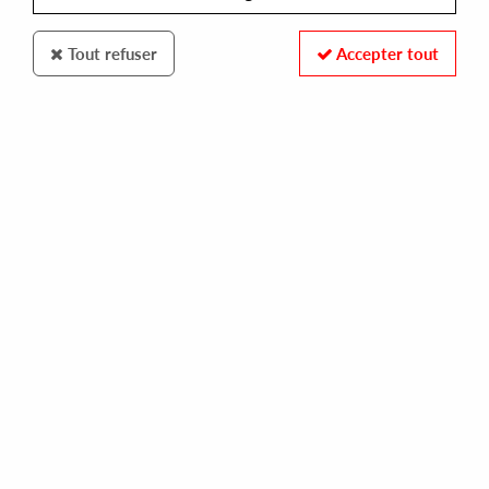
Tout refuser
Accepter tout
SKYLAX
TERRE'S NEU WUSS FUSION
a crippled left wing soars with the right (dj sprinkles remixes)
10,00 €