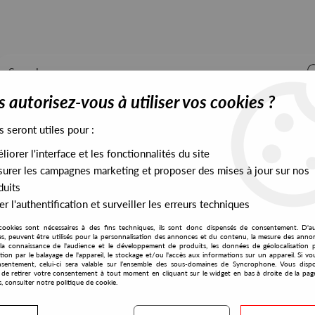
 autorisez-vous à utiliser vos cookies ?
s seront utiles pour :
iorer l'interface et les fonctionnalités du site
ALL STOCK
EXCLUSIVES
PRESALES EXCLUSIVES
urer les campagnes marketing et proposer des mises à jour sur nos
duits
r l'authentification et surveiller les erreurs techniques
cookies sont nécessaires à des fins techniques, ils sont donc dispensés de consentement. D'a
res, peuvent être utilisés pour la personnalisation des annonces et du contenu, la mesure des anno
la connaissance de l'audience et le développement de produits, les données de géolocalisation p
The African Dream
cation par le balayage de l'appareil, le stockage et/ou l'accès aux informations sur un appareil. Si 
sentement, celui-ci sera valable sur l’ensemble des sous-domaines de Syncrophone. Vous disp
té de retirer votre consentement à tout moment en cliquant sur le widget en bas à droite de la pag
s, consulter notre politique de cookie.
S EXCLUSIVES