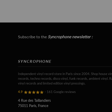
Subscribe to the
Syncrophone newsletter :
SYNCROPHONE
Independent vinyl record store in Paris since 2004. Shop house vin
records, techno records, disco vinyl, funk records, ambient vinyl. R
vinyl records and limited edition vinyl pressings.
4.9
- 161 Google reviews
4 Rue des Taillandiers
75011 Paris, France