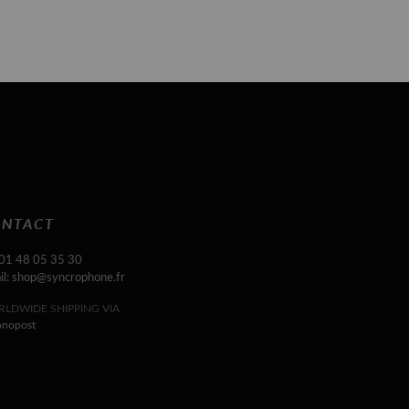
NTACT
 01 48 05 35 30
il: shop@syncrophone.fr
LDWIDE SHIPPING VIA
onopost