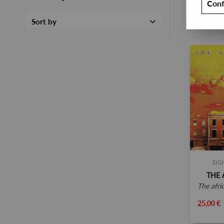
Conf
Sort by
EIG
THE 
the african
25,00 €