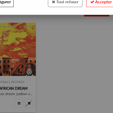
igurer
Tout refuser
Accepter 
1
HTBALL RECORDS
AFRICAN DREAM
 dream (yellow vinyl repress)