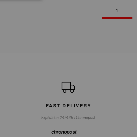
1
FAST DELIVERY
Expédition 24/48h : Chronopost
chronopost