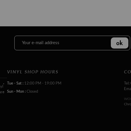
VINYL SHOP HOURS
CO
Tue - Sat :
12:00 PM - 19:00 PM
Tel:
yl
Ema
Sun - Mon :
Closed
are
WOR
Chr