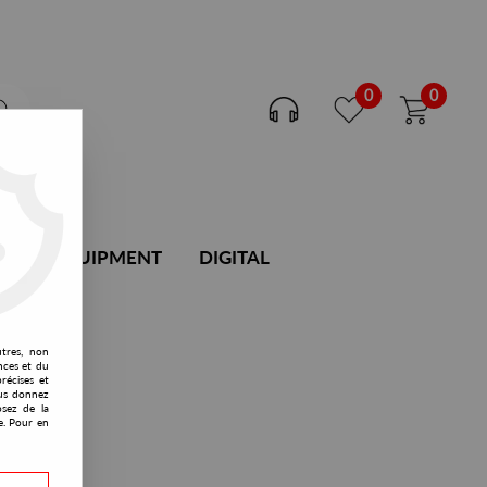
0
0
DJ EQUIPMENT
DIGITAL
utres, non
nces et du
récises et
vous donnez
osez de la
e. Pour en