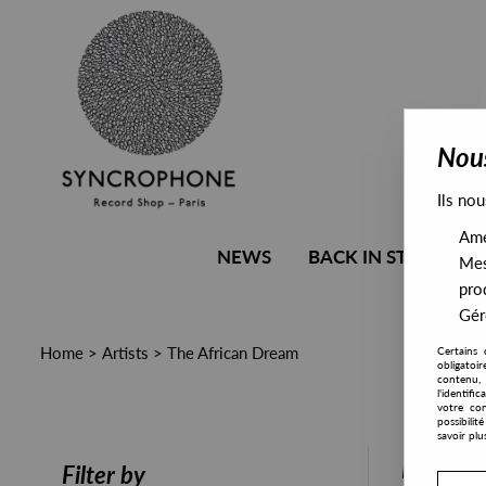
Nous
Ils nou
Amél
NEWS
BACK IN STOCK
Mes
pro
Gére
Home
>
Artists
>
The African Dream
Certains 
obligatoi
contenu, 
l'identifi
votre con
possibili
savoir plu
PRESALE
Filter by