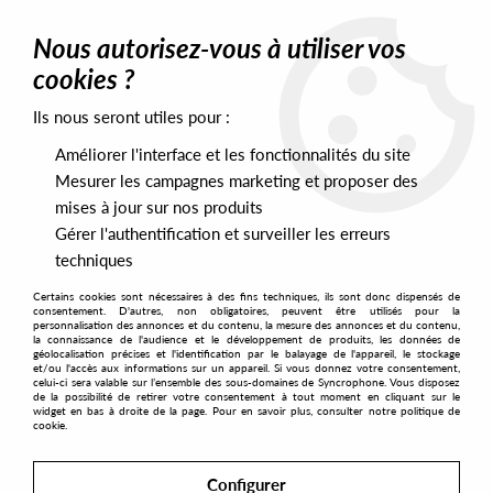
0
Nous autorisez-vous à utiliser vos
cookies ?
Ils nous seront utiles pour :
Home
>
Artists
>
The Eternals
Améliorer l'interface et les fonctionnalités du site
The Eternals
Mesurer les campagnes marketing et proposer des
mises à jour sur nos produits
Gérer l'authentification et surveiller les erreurs
SORT & FILTER
techniques
Certains cookies sont nécessaires à des fins techniques, ils sont donc dispensés de
PRESALES EXCLUSIVES
consentement. D'autres, non obligatoires, peuvent être utilisés pour la
personnalisation des annonces et du contenu, la mesure des annonces et du contenu,
la connaissance de l'audience et le développement de produits, les données de
géolocalisation précises et l'identification par le balayage de l'appareil, le stockage
1
et/ou l'accès aux informations sur un appareil. Si vous donnez votre consentement,
celui-ci sera valable sur l’ensemble des sous-domaines de Syncrophone. Vous disposez
de la possibilité de retirer votre consentement à tout moment en cliquant sur le
widget en bas à droite de la page. Pour en savoir plus, consulter notre politique de
cookie.
Configurer