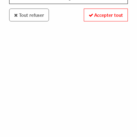
Tout refuser
Accepter tout
CRYDAMOUR
THE ETERNALS
wrath of zeus
10,00 €