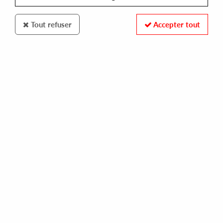
Tout refuser
Accepter tout
DETROIT TECHNO MILITIA
THE MERCENARY / LONER 9 / SOUGON
detroit techno militia
15,00 €