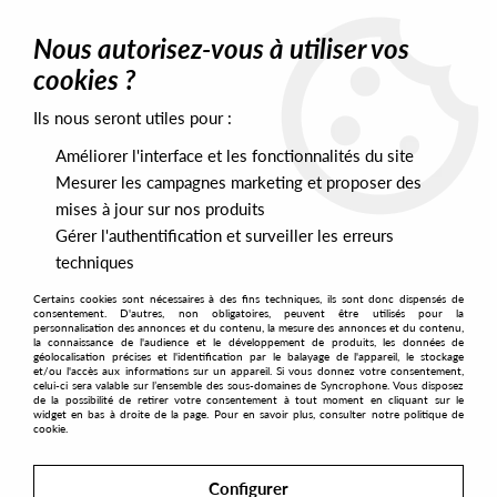
0
Nous autorisez-vous à utiliser vos
cookies ?
Ils nous seront utiles pour :
Home
>
Artists
>
The Mercenary
Améliorer l'interface et les fonctionnalités du site
The Mercenary
Mesurer les campagnes marketing et proposer des
mises à jour sur nos produits
Gérer l'authentification et surveiller les erreurs
SORT & FILTER
techniques
Certains cookies sont nécessaires à des fins techniques, ils sont donc dispensés de
PRESALES EXCLUSIVES
consentement. D'autres, non obligatoires, peuvent être utilisés pour la
personnalisation des annonces et du contenu, la mesure des annonces et du contenu,
la connaissance de l'audience et le développement de produits, les données de
géolocalisation précises et l'identification par le balayage de l'appareil, le stockage
1
et/ou l'accès aux informations sur un appareil. Si vous donnez votre consentement,
celui-ci sera valable sur l’ensemble des sous-domaines de Syncrophone. Vous disposez
de la possibilité de retirer votre consentement à tout moment en cliquant sur le
widget en bas à droite de la page. Pour en savoir plus, consulter notre politique de
cookie.
Configurer