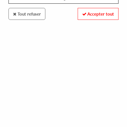
Tout refuser
Accepter tout
BALANCE
H2H
le perdre (thomas barnett remixes)
10,00 €