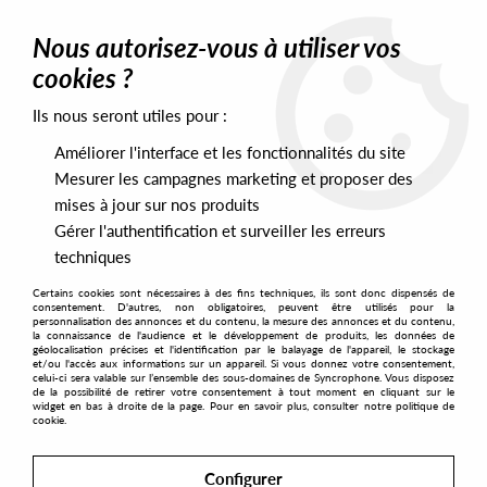
0
Nous autorisez-vous à utiliser vos
cookies ?
Ils nous seront utiles pour :
Home
>
Artists
>
Thomas Barnett
Améliorer l'interface et les fonctionnalités du site
Thomas Barnett
Mesurer les campagnes marketing et proposer des
mises à jour sur nos produits
Gérer l'authentification et surveiller les erreurs
SORT & FILTER
techniques
Certains cookies sont nécessaires à des fins techniques, ils sont donc dispensés de
PRESALES EXCLUSIVES
consentement. D'autres, non obligatoires, peuvent être utilisés pour la
personnalisation des annonces et du contenu, la mesure des annonces et du contenu,
la connaissance de l'audience et le développement de produits, les données de
géolocalisation précises et l'identification par le balayage de l'appareil, le stockage
2
et/ou l'accès aux informations sur un appareil. Si vous donnez votre consentement,
celui-ci sera valable sur l’ensemble des sous-domaines de Syncrophone. Vous disposez
de la possibilité de retirer votre consentement à tout moment en cliquant sur le
widget en bas à droite de la page. Pour en savoir plus, consulter notre politique de
cookie.
Configurer