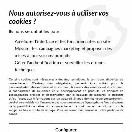
0
Nous autorisez-vous à utiliser vos
cookies ?
Ils nous seront utiles pour :
Home
>
Artists
>
Tiki Taane
Améliorer l'interface et les fonctionnalités du site
Tiki Taane
Mesurer les campagnes marketing et proposer des
mises à jour sur nos produits
Gérer l'authentification et surveiller les erreurs
SORT & FILTER
techniques
Certains cookies sont nécessaires à des fins techniques, ils sont donc dispensés de
PRESALES EXCLUSIVES
consentement. D'autres, non obligatoires, peuvent être utilisés pour la
personnalisation des annonces et du contenu, la mesure des annonces et du contenu,
la connaissance de l'audience et le développement de produits, les données de
géolocalisation précises et l'identification par le balayage de l'appareil, le stockage
No match found
et/ou l'accès aux informations sur un appareil. Si vous donnez votre consentement,
celui-ci sera valable sur l’ensemble des sous-domaines de Syncrophone. Vous disposez
de la possibilité de retirer votre consentement à tout moment en cliquant sur le
widget en bas à droite de la page. Pour en savoir plus, consulter notre politique de
cookie.
Configurer