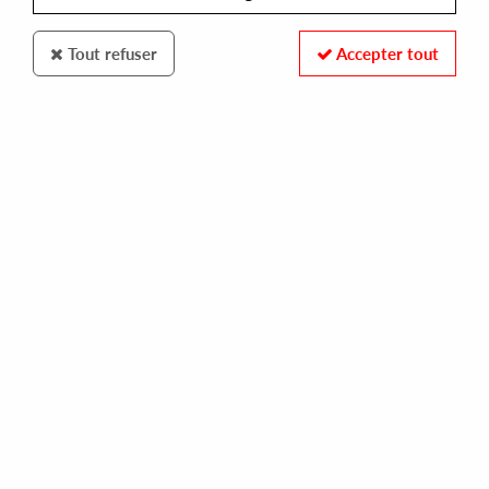
Tout refuser
Accepter tout
100% SECURE PAYMENT
Paiement sécurisé par carte bancaire et PayPal
FAST DELIVERY
Expédition 24/48h : Chronopost