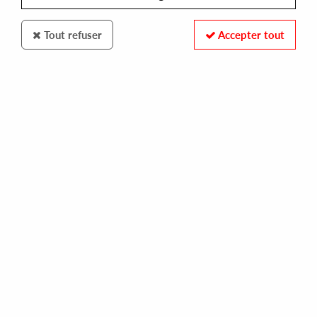
Tout refuser
Accepter tout
100% SECURE PAYMENT
Paiement sécurisé par carte bancaire et PayPal
FAST DELIVERY
Expédition 24/48h : Chronopost