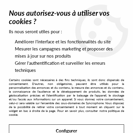
0
Nous autorisez-vous à utiliser vos
cookies ?
Ils nous seront utiles pour :
Home
>
Artists
>
Toggle
Améliorer l'interface et les fonctionnalités du site
Toggle
Mesurer les campagnes marketing et proposer des
mises à jour sur nos produits
Gérer l'authentification et surveiller les erreurs
SORT & FILTER
techniques
Certains cookies sont nécessaires à des fins techniques, ils sont donc dispensés de
PRESALES EXCLUSIVES
consentement. D'autres, non obligatoires, peuvent être utilisés pour la
personnalisation des annonces et du contenu, la mesure des annonces et du contenu,
la connaissance de l'audience et le développement de produits, les données de
géolocalisation précises et l'identification par le balayage de l'appareil, le stockage
No match found
et/ou l'accès aux informations sur un appareil. Si vous donnez votre consentement,
celui-ci sera valable sur l’ensemble des sous-domaines de Syncrophone. Vous disposez
de la possibilité de retirer votre consentement à tout moment en cliquant sur le
widget en bas à droite de la page. Pour en savoir plus, consulter notre politique de
cookie.
Configurer