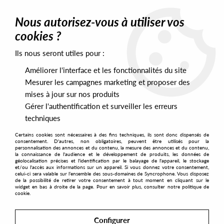
0
Nous autorisez-vous à utiliser vos
cookies ?
Ils nous seront utiles pour :
Home
>
Artists
>
Tolgan Fidan & Shonky
Améliorer l'interface et les fonctionnalités du site
Tolgan Fidan & Shonky
Mesurer les campagnes marketing et proposer des
mises à jour sur nos produits
Gérer l'authentification et surveiller les erreurs
SORT & FILTER
techniques
Certains cookies sont nécessaires à des fins techniques, ils sont donc dispensés de
PRESALES EXCLUSIVES
consentement. D'autres, non obligatoires, peuvent être utilisés pour la
personnalisation des annonces et du contenu, la mesure des annonces et du contenu,
la connaissance de l'audience et le développement de produits, les données de
géolocalisation précises et l'identification par le balayage de l'appareil, le stockage
1
et/ou l'accès aux informations sur un appareil. Si vous donnez votre consentement,
celui-ci sera valable sur l’ensemble des sous-domaines de Syncrophone. Vous disposez
de la possibilité de retirer votre consentement à tout moment en cliquant sur le
widget en bas à droite de la page. Pour en savoir plus, consulter notre politique de
cookie.
Configurer