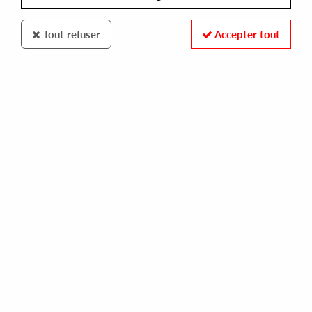
Tout refuser
Accepter tout
APOLLONIA
TOLGAN FIDAN & SHONKY
ep
10,00 €