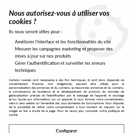
0
Nous autorisez-vous à utiliser vos
cookies ?
Ils nous seront utiles pour :
Home
>
Artists
>
Tom Gillieron
Améliorer l'interface et les fonctionnalités du site
Tom Gillieron
Mesurer les campagnes marketing et proposer des
mises à jour sur nos produits
Gérer l'authentification et surveiller les erreurs
SORT & FILTER
techniques
Certains cookies sont nécessaires à des fins techniques, ils sont donc dispensés de
PRESALES EXCLUSIVES
consentement. D'autres, non obligatoires, peuvent être utilisés pour la
personnalisation des annonces et du contenu, la mesure des annonces et du contenu,
la connaissance de l'audience et le développement de produits, les données de
géolocalisation précises et l'identification par le balayage de l'appareil, le stockage
1
et/ou l'accès aux informations sur un appareil. Si vous donnez votre consentement,
celui-ci sera valable sur l’ensemble des sous-domaines de Syncrophone. Vous disposez
de la possibilité de retirer votre consentement à tout moment en cliquant sur le
widget en bas à droite de la page. Pour en savoir plus, consulter notre politique de
cookie.
Configurer