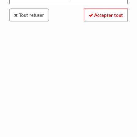
Tout refuser
Accepter tout
FOR THOSE THAT KNOE
SLAVES INCORPORATED / TOM GILLIERON
for club use
13,00 €