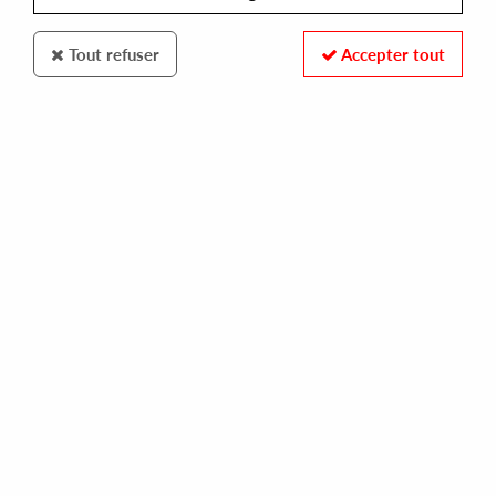
Tout refuser
Accepter tout
KARAT
TOM RUIJG
touch me
10,00 €