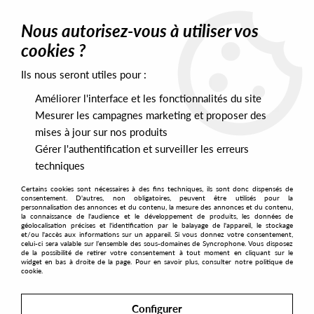
0
Nous autorisez-vous à utiliser vos
cookies ?
Ils nous seront utiles pour :
Home
>
Artists
>
Tom Ruijg
Améliorer l'interface et les fonctionnalités du site
Tom Ruijg
Mesurer les campagnes marketing et proposer des
mises à jour sur nos produits
Gérer l'authentification et surveiller les erreurs
SORT & FILTER
techniques
Certains cookies sont nécessaires à des fins techniques, ils sont donc dispensés de
PRESALES EXCLUSIVES
consentement. D'autres, non obligatoires, peuvent être utilisés pour la
personnalisation des annonces et du contenu, la mesure des annonces et du contenu,
la connaissance de l'audience et le développement de produits, les données de
géolocalisation précises et l'identification par le balayage de l'appareil, le stockage
1
et/ou l'accès aux informations sur un appareil. Si vous donnez votre consentement,
celui-ci sera valable sur l’ensemble des sous-domaines de Syncrophone. Vous disposez
de la possibilité de retirer votre consentement à tout moment en cliquant sur le
widget en bas à droite de la page. Pour en savoir plus, consulter notre politique de
cookie.
Configurer