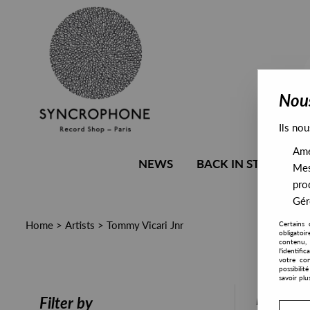
Nous
Ils nou
Amél
NEWS
BACK IN STOCK
Mes
pro
Gére
Home
>
Artists
>
Tommy Vicari Jnr
Certains 
obligatoi
contenu, 
l'identifi
votre con
possibili
savoir plu
PRESALE
Filter by