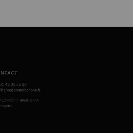
NTACT
 01 48 05 35 30
il: shop@syncrophone.fr
LDWIDE SHIPPING VIA
onopost