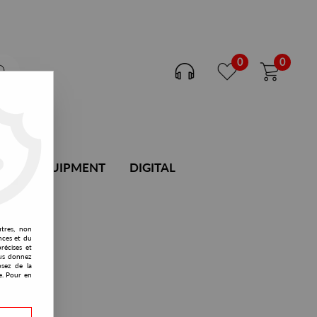
0
0
DJ EQUIPMENT
DIGITAL
utres, non
nces et du
récises et
vous donnez
osez de la
e. Pour en