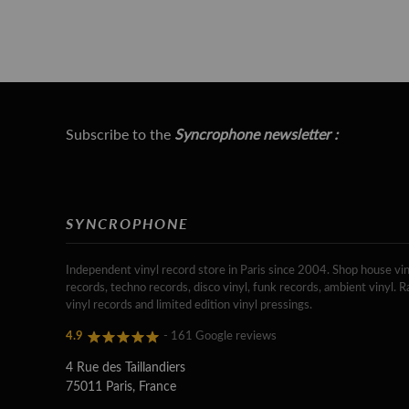
Subscribe to the
Syncrophone newsletter :
SYNCROPHONE
Independent vinyl record store in Paris since 2004. Shop house vin
records, techno records, disco vinyl, funk records, ambient vinyl. R
vinyl records and limited edition vinyl pressings.
4.9
- 161 Google reviews
4 Rue des Taillandiers
75011 Paris, France