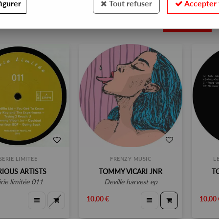
igurer
Tout refuser
Accepter 
4
SERIE LIMITEE
FRENZY MUSIC
L
RIOUS ARTISTS
TOMMY VICARI JNR
T
érie limitée 011
deville harvest ep
10,00 €
10,00 