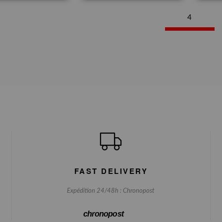
4
FAST DELIVERY
Expédition 24/48h : Chronopost
chronopost