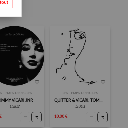
tout
ES TEMPS DIFFICILES
LES TEMPS DIFFICILES
OMMY VICARI JNR
QUITTER & VICARI, TOMMY VICARI JNR
ltd02
ltd01
€
10,00 €