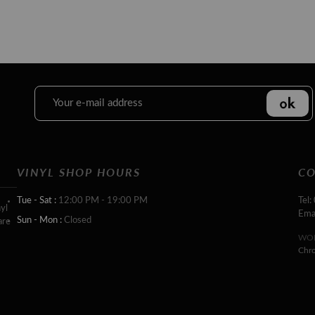
VINYL SHOP HOURS
CO
Tue - Sat :
12:00 PM - 19:00 PM
Tel:
yl
Ema
Sun - Mon :
Closed
are
WOR
Chr