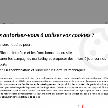
 autorisez-vous à utiliser vos cookies ?
s seront utiles pour :
iorer l'interface et les fonctionnalités du site
ALL STOCK
EXCLUSIVES
PRESALES EXCLUSIVES
urer les campagnes marketing et proposer des mises à jour sur nos
duits
r l'authentification et surveiller les erreurs techniques
cookies sont nécessaires à des fins techniques, ils sont donc dispensés de consentement. D'a
res, peuvent être utilisés pour la personnalisation des annonces et du contenu, la mesure des anno
la connaissance de l'audience et le développement de produits, les données de géolocalisation p
Tommy Vicari Jnr
cation par le balayage de l'appareil, le stockage et/ou l'accès aux informations sur un appareil. Si 
sentement, celui-ci sera valable sur l’ensemble des sous-domaines de Syncrophone. Vous disp
té de retirer votre consentement à tout moment en cliquant sur le widget en bas à droite de la pag
s, consulter notre politique de cookie.
S EXCLUSIVES