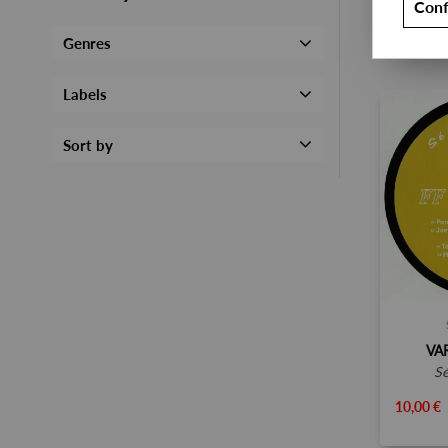
Conf
Genres
Labels
Sort by
VA
s
10,00 €