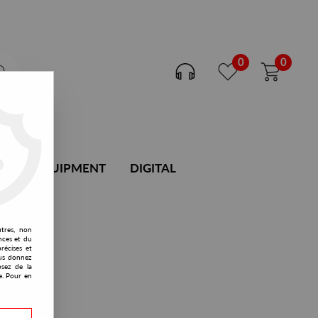
0
0
DJ EQUIPMENT
DIGITAL
utres, non
nces et du
récises et
vous donnez
osez de la
e. Pour en