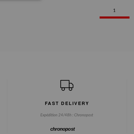
1
FAST DELIVERY
Expédition 24/48h : Chronopost
chronopost