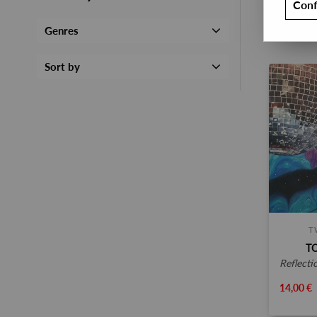
Conf
Genres
Sort by
T
T
reflecti
14,00 €