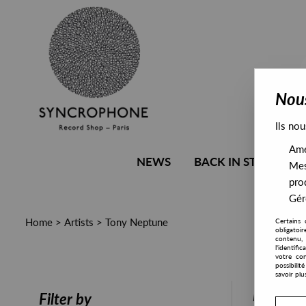
Nous
Ils nou
Amél
NEWS
BACK IN STOCK
Mes
pro
Gére
Home
>
Artists
>
Tony Neptune
Certains 
obligatoi
contenu, 
l'identifi
votre con
possibili
savoir plu
PRESALE
Filter by