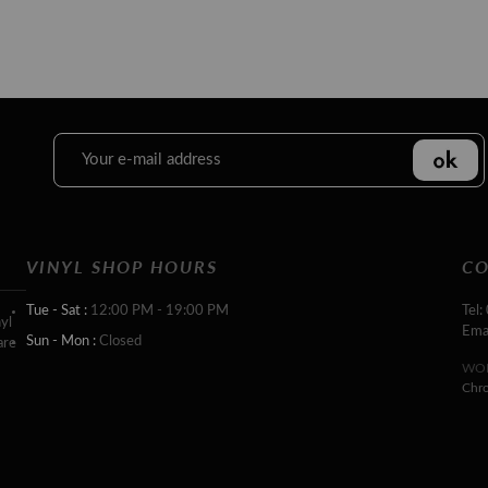
VINYL SHOP HOURS
CO
Tue - Sat :
12:00 PM - 19:00 PM
Tel:
yl
Ema
Sun - Mon :
Closed
are
WOR
Chr