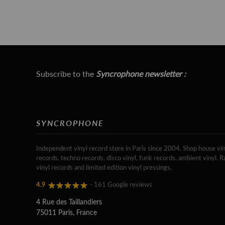
Subscribe to the
Syncrophone newsletter :
SYNCROPHONE
Independent vinyl record store in Paris since 2004. Shop house vin
records, techno records, disco vinyl, funk records, ambient vinyl. R
vinyl records and limited edition vinyl pressings.
4.9
- 161 Google reviews
4 Rue des Taillandiers
75011 Paris, France