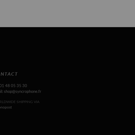
NTACT
 01 48 05 35 30
il: shop@syncrophone.fr
LDWIDE SHIPPING VIA
onopost