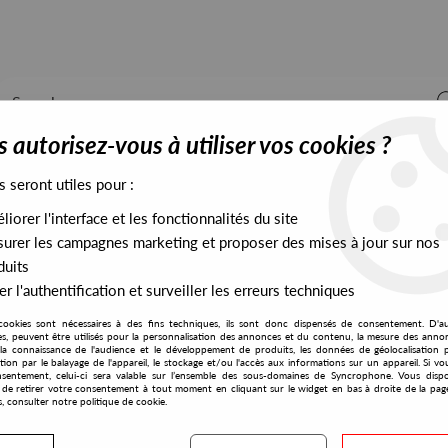
 autorisez-vous à utiliser vos cookies ?
s seront utiles pour :
iorer l'interface et les fonctionnalités du site
ALL STOCK
EXCLUSIVES
PRESALES EXCLUSIVES
urer les campagnes marketing et proposer des mises à jour sur nos
duits
r l'authentification et surveiller les erreurs techniques
cookies sont nécessaires à des fins techniques, ils sont donc dispensés de consentement. D'a
res, peuvent être utilisés pour la personnalisation des annonces et du contenu, la mesure des anno
la connaissance de l'audience et le développement de produits, les données de géolocalisation p
Tony Neptune
cation par le balayage de l'appareil, le stockage et/ou l'accès aux informations sur un appareil. Si 
sentement, celui-ci sera valable sur l’ensemble des sous-domaines de Syncrophone. Vous disp
té de retirer votre consentement à tout moment en cliquant sur le widget en bas à droite de la pag
s, consulter notre politique de cookie.
S EXCLUSIVES