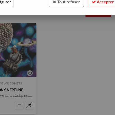
igurer
Tout refuser
Accepter 
1
WELVE COMETS
ONY NEPTUNE
ons on a daring escape