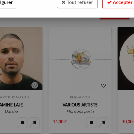
igurer
Tout refuser
Accepter 
5
ARY PHONO LAB
BERGAMON
AMINE LAJE
VARIOUS ARTISTS
datsha
horizons part i
14,00 €
10,00 