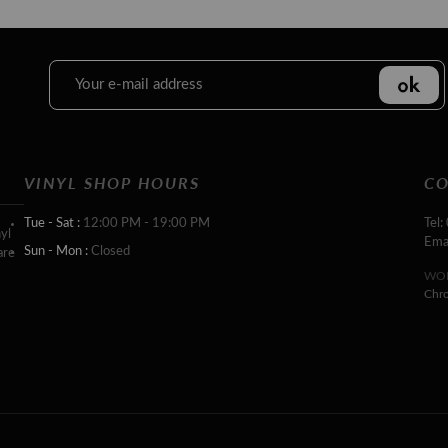
VINYL SHOP HOURS
CO
Tue - Sat :
12:00 PM - 19:00 PM
Tel:
yl
Ema
Sun - Mon :
Closed
are
WOR
Chr