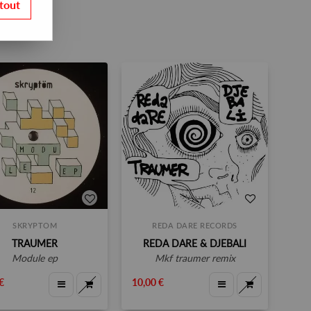
tout
SKRYPTOM
REDA DARE RECORDS
TRAUMER
REDA DARE & DJEBALI
module ep
mkf traumer remix
€
10,00 €