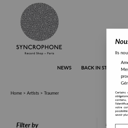
Nous
Ils nou
Amél
NEWS
BACK IN STOCK
Mes
pro
Gére
Home
>
Artists
>
Traumer
Certains 
obligatoi
contenu, 
l'identifi
votre con
possibili
savoir plu
PRESALE
Filter by