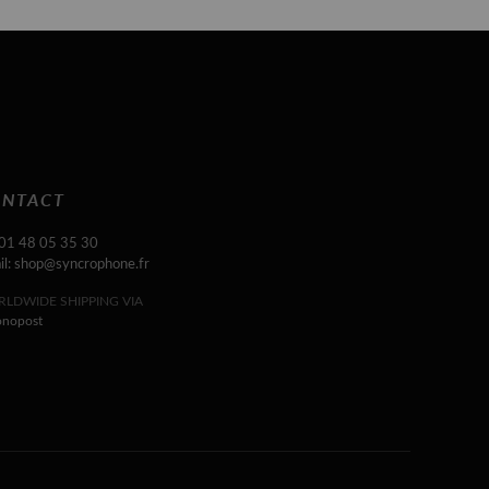
NTACT
 01 48 05 35 30
il: shop@syncrophone.fr
LDWIDE SHIPPING VIA
onopost