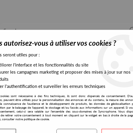
 autorisez-vous à utiliser vos cookies ?
s seront utiles pour :
iorer l'interface et les fonctionnalités du site
ALL STOCK
EXCLUSIVES
PRESALES EXCLUSIVES
urer les campagnes marketing et proposer des mises à jour sur nos
duits
r l'authentification et surveiller les erreurs techniques
cookies sont nécessaires à des fins techniques, ils sont donc dispensés de consentement. D'a
res, peuvent être utilisés pour la personnalisation des annonces et du contenu, la mesure des anno
la connaissance de l'audience et le développement de produits, les données de géolocalisation p
Traumer
cation par le balayage de l'appareil, le stockage et/ou l'accès aux informations sur un appareil. Si 
sentement, celui-ci sera valable sur l’ensemble des sous-domaines de Syncrophone. Vous disp
té de retirer votre consentement à tout moment en cliquant sur le widget en bas à droite de la pag
s, consulter notre politique de cookie.
S EXCLUSIVES