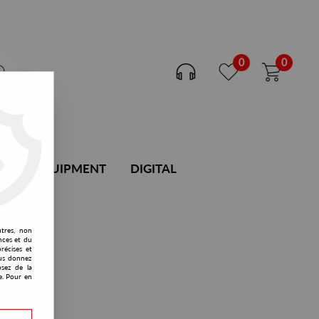
0
0
DJ EQUIPMENT
DIGITAL
utres, non
nces et du
récises et
vous donnez
osez de la
e. Pour en