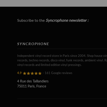
Subscribe to the
Syncrophone newsletter :
SYNCROPHONE
Independent vinyl record store in Paris since 2004. Shop house vin
records, techno records, disco vinyl, funk records, ambient vinyl. R
vinyl records and limited edition vinyl pressings.
4.9
- 161 Google reviews
4 Rue des Taillandiers
75011 Paris, France