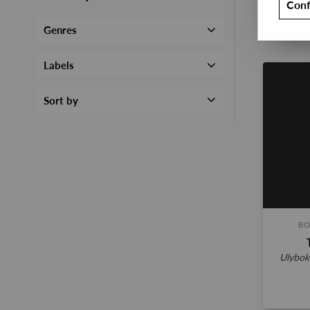
Conf
Genres
Labels
Sort by
BO
ulybo