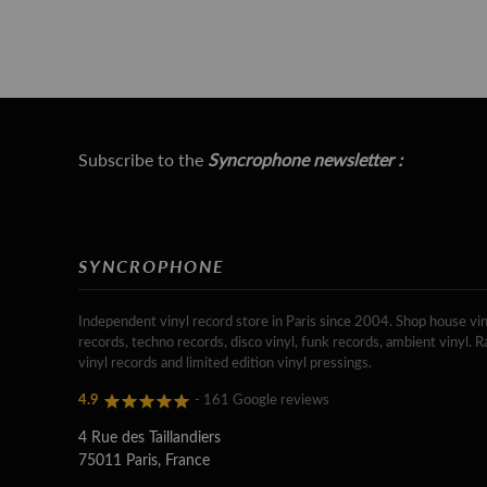
Subscribe to the
Syncrophone newsletter :
SYNCROPHONE
Independent vinyl record store in Paris since 2004. Shop house vin
records, techno records, disco vinyl, funk records, ambient vinyl. R
vinyl records and limited edition vinyl pressings.
4.9
- 161 Google reviews
4 Rue des Taillandiers
75011 Paris, France