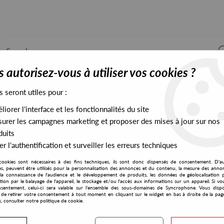
 autorisez-vous à utiliser vos cookies ?
s seront utiles pour :
iorer l'interface et les fonctionnalités du site
ALL STOCK
EXCLUSIVES
PRESALES EXCLUSIVES
urer les campagnes marketing et proposer des mises à jour sur nos
duits
r l'authentification et surveiller les erreurs techniques
cookies sont nécessaires à des fins techniques, ils sont donc dispensés de consentement. D'a
res, peuvent être utilisés pour la personnalisation des annonces et du contenu, la mesure des anno
la connaissance de l'audience et le développement de produits, les données de géolocalisation p
Tripmastaz
cation par le balayage de l'appareil, le stockage et/ou l'accès aux informations sur un appareil. Si 
sentement, celui-ci sera valable sur l’ensemble des sous-domaines de Syncrophone. Vous disp
té de retirer votre consentement à tout moment en cliquant sur le widget en bas à droite de la pag
s, consulter notre politique de cookie.
S EXCLUSIVES