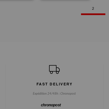
2
FAST DELIVERY
Expédition 24/48h : Chronopost
chronopost