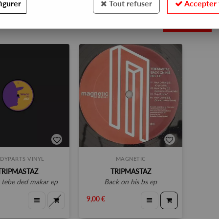
igurer
Tout refuser
Accepter 
2
DYPARTS VINYL
MAGNETIC
TRIPMASTAZ
TRIPMASTAZ
k tebe ded makar ep
back on his bs ep
9,00 €