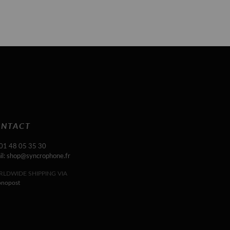
NTACT
 01 48 05 35 30
il: shop@syncrophone.fr
LDWIDE SHIPPING VIA
onopost