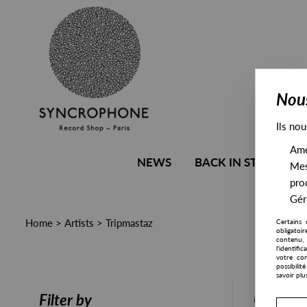
Nous
Ils nou
Amél
NEWS
BACK IN STOCK
Mes
pro
Gére
Home
>
Artists
>
Tripmastaz
Certains 
obligatoi
contenu, 
l'identifi
votre con
possibili
savoir plu
PRESALE
Filter by