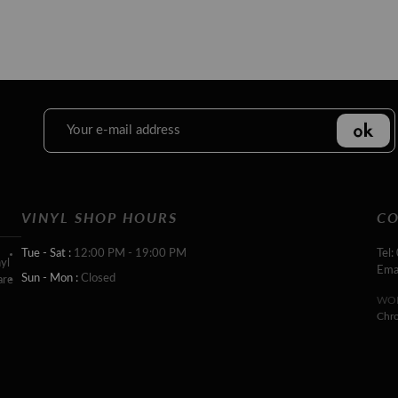
VINYL SHOP HOURS
CO
Tue - Sat :
12:00 PM - 19:00 PM
Tel:
yl
Ema
Sun - Mon :
Closed
are
WOR
Chr