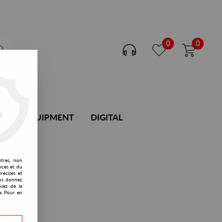
0
0
DJ EQUIPMENT
DIGITAL
utres, non
nces et du
récises et
vous donnez
osez de la
e. Pour en