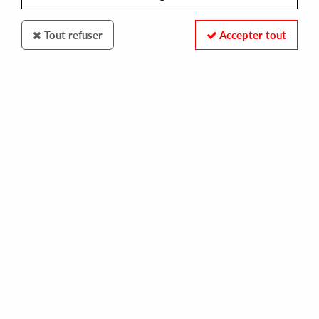
Tout refuser
Accepter tout
DEEP MEDI MUSIK
TRUTH
subchaser
12,00 €