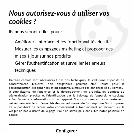
0
Nous autorisez-vous à utiliser vos
cookies ?
Ils nous seront utiles pour :
Home
>
Artists
>
Truth
Améliorer l'interface et les fonctionnalités du site
Truth
Mesurer les campagnes marketing et proposer des
mises à jour sur nos produits
Gérer l'authentification et surveiller les erreurs
SORT & FILTER
techniques
Certains cookies sont nécessaires à des fins techniques, ils sont donc dispensés de
PRESALES EXCLUSIVES
consentement. D'autres, non obligatoires, peuvent être utilisés pour la
personnalisation des annonces et du contenu, la mesure des annonces et du contenu,
la connaissance de l'audience et le développement de produits, les données de
géolocalisation précises et l'identification par le balayage de l'appareil, le stockage
1
et/ou l'accès aux informations sur un appareil. Si vous donnez votre consentement,
celui-ci sera valable sur l’ensemble des sous-domaines de Syncrophone. Vous disposez
de la possibilité de retirer votre consentement à tout moment en cliquant sur le
widget en bas à droite de la page. Pour en savoir plus, consulter notre politique de
cookie.
Configurer