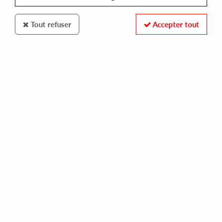
Tout refuser
Accepter tout
HOTMIX
TV OUT
sea of consciousness ep
10,00 €