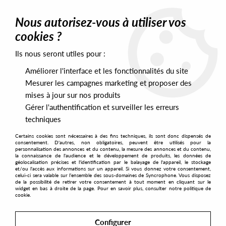
0
Nous autorisez-vous à utiliser vos
cookies ?
Ils nous seront utiles pour :
Home
>
Artists
>
Tv Out
Améliorer l'interface et les fonctionnalités du site
Tv Out
Mesurer les campagnes marketing et proposer des
mises à jour sur nos produits
Gérer l'authentification et surveiller les erreurs
SORT & FILTER
techniques
Certains cookies sont nécessaires à des fins techniques, ils sont donc dispensés de
PRESALES EXCLUSIVES
consentement. D'autres, non obligatoires, peuvent être utilisés pour la
personnalisation des annonces et du contenu, la mesure des annonces et du contenu,
la connaissance de l'audience et le développement de produits, les données de
géolocalisation précises et l'identification par le balayage de l'appareil, le stockage
1
et/ou l'accès aux informations sur un appareil. Si vous donnez votre consentement,
celui-ci sera valable sur l’ensemble des sous-domaines de Syncrophone. Vous disposez
de la possibilité de retirer votre consentement à tout moment en cliquant sur le
widget en bas à droite de la page. Pour en savoir plus, consulter notre politique de
cookie.
Configurer