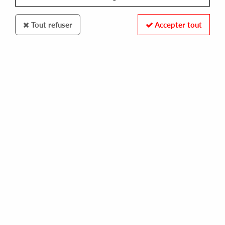
Tout refuser
Accepter tout
NERVOUS RECORDS
LOUIE VEGA PRESENTS UNLIMITED TOUCH
i hear music in the streets [repress]
12,00 €