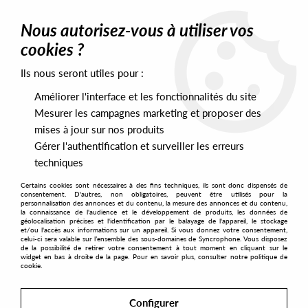
0
Nous autorisez-vous à utiliser vos
cookies ?
Ils nous seront utiles pour :
Home
>
Artists
>
Unlimited Touch
Améliorer l'interface et les fonctionnalités du site
Unlimited Touch
Mesurer les campagnes marketing et proposer des
mises à jour sur nos produits
Gérer l'authentification et surveiller les erreurs
SORT & FILTER
techniques
Certains cookies sont nécessaires à des fins techniques, ils sont donc dispensés de
PRESALES EXCLUSIVES
consentement. D'autres, non obligatoires, peuvent être utilisés pour la
personnalisation des annonces et du contenu, la mesure des annonces et du contenu,
la connaissance de l'audience et le développement de produits, les données de
géolocalisation précises et l'identification par le balayage de l'appareil, le stockage
1
et/ou l'accès aux informations sur un appareil. Si vous donnez votre consentement,
celui-ci sera valable sur l’ensemble des sous-domaines de Syncrophone. Vous disposez
de la possibilité de retirer votre consentement à tout moment en cliquant sur le
widget en bas à droite de la page. Pour en savoir plus, consulter notre politique de
cookie.
Configurer