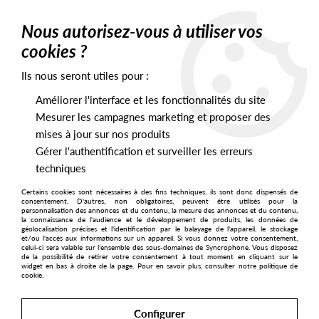
0
Nous autorisez-vous à utiliser vos
cookies ?
Ils nous seront utiles pour :
Home
>
Artists
>
Uprock 3000
Améliorer l'interface et les fonctionnalités du site
Uprock 3000
Mesurer les campagnes marketing et proposer des
mises à jour sur nos produits
Gérer l'authentification et surveiller les erreurs
SORT & FILTER
techniques
Certains cookies sont nécessaires à des fins techniques, ils sont donc dispensés de
PRESALES EXCLUSIVES
consentement. D'autres, non obligatoires, peuvent être utilisés pour la
personnalisation des annonces et du contenu, la mesure des annonces et du contenu,
la connaissance de l'audience et le développement de produits, les données de
géolocalisation précises et l'identification par le balayage de l'appareil, le stockage
1
et/ou l'accès aux informations sur un appareil. Si vous donnez votre consentement,
celui-ci sera valable sur l’ensemble des sous-domaines de Syncrophone. Vous disposez
de la possibilité de retirer votre consentement à tout moment en cliquant sur le
widget en bas à droite de la page. Pour en savoir plus, consulter notre politique de
cookie.
Configurer