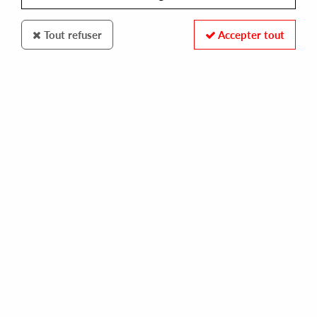
Tout refuser
Accepter tout
UPROCK 3000
UPROCK 3000
one
10,00 €