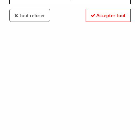
Tout refuser
Accepter tout
JETAIME
VAROSLAV
ghost voyager - (carlo lio remix)
10,00 €