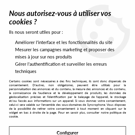
0
Nous autorisez-vous à utiliser vos
cookies ?
Ils nous seront utiles pour :
Home
>
Artists
>
Varoslav
Améliorer l'interface et les fonctionnalités du site
Varoslav
Mesurer les campagnes marketing et proposer des
mises à jour sur nos produits
Gérer l'authentification et surveiller les erreurs
SORT & FILTER
techniques
Certains cookies sont nécessaires à des fins techniques, ils sont donc dispensés de
PRESALES EXCLUSIVES
consentement. D'autres, non obligatoires, peuvent être utilisés pour la
personnalisation des annonces et du contenu, la mesure des annonces et du contenu,
la connaissance de l'audience et le développement de produits, les données de
géolocalisation précises et l'identification par le balayage de l'appareil, le stockage
1
et/ou l'accès aux informations sur un appareil. Si vous donnez votre consentement,
celui-ci sera valable sur l’ensemble des sous-domaines de Syncrophone. Vous disposez
de la possibilité de retirer votre consentement à tout moment en cliquant sur le
widget en bas à droite de la page. Pour en savoir plus, consulter notre politique de
cookie.
Configurer