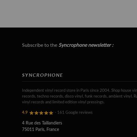
Subscribe to the
Syncrophone newsletter :
SYNCROPHONE
Independent vinyl record store in Paris since 2004. Shop house vin
records, techno records, disco vinyl, funk records, ambient vinyl. R
vinyl records and limited edition vinyl pressings.
4.9
- 161 Google reviews
4 Rue des Taillandiers
75011 Paris, France