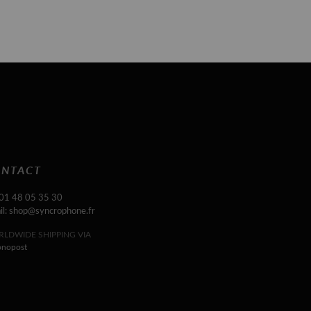
NTACT
 01 48 05 35 30
il: shop@syncrophone.fr
LDWIDE SHIPPING VIA
onopost