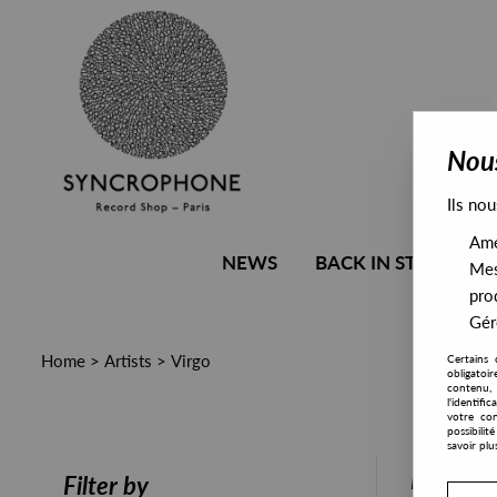
Nous
Ils nou
Amél
NEWS
BACK IN STOCK
Mes
pro
Gére
Home
>
Artists
>
Virgo
Certains 
obligatoi
contenu, 
l'identifi
votre con
possibili
savoir plu
PRESALE
Filter by