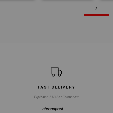
3
FAST DELIVERY
Expédition 24/48h : Chronopost
chronopost