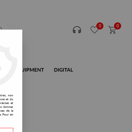
0
0
DJ EQUIPMENT
DIGITAL
utres, non
nces et du
récises et
vous donnez
osez de la
e. Pour en