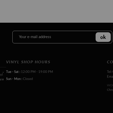
VINYL SHOP HOURS
CO
Tue - Sat :
12:00 PM - 19:00 PM
Tel:
yl
Ema
Sun - Mon :
Closed
are
WOR
Chr