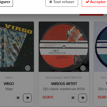
igurer
Tout refuser
Accepter 
3
TRAX
DJS CLASSIC MASTERCUTS
DJS
VIRGO
VARIOUS ARTIST
virgo
dj's classic mastercuts #156
dj's
10,00 €
10,00 