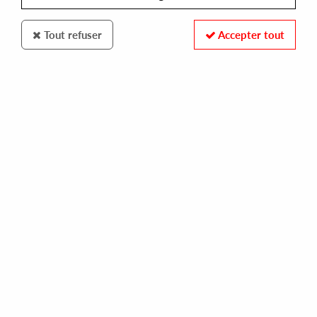
Tout refuser
Accepter tout
DAWN RECORDS
VOPHONIQ
cosmogonie essence
10,00 €