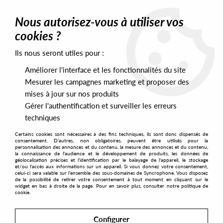
0
Nous autorisez-vous à utiliser vos
cookies ?
Ils nous seront utiles pour :
Home
>
Artists
>
vOPhoniQ
Améliorer l'interface et les fonctionnalités du site
vOPhoniQ
Mesurer les campagnes marketing et proposer des
mises à jour sur nos produits
Gérer l'authentification et surveiller les erreurs
SORT & FILTER
techniques
Certains cookies sont nécessaires à des fins techniques, ils sont donc dispensés de
PRESALES EXCLUSIVES
consentement. D'autres, non obligatoires, peuvent être utilisés pour la
personnalisation des annonces et du contenu, la mesure des annonces et du contenu,
la connaissance de l'audience et le développement de produits, les données de
géolocalisation précises et l'identification par le balayage de l'appareil, le stockage
1
et/ou l'accès aux informations sur un appareil. Si vous donnez votre consentement,
celui-ci sera valable sur l’ensemble des sous-domaines de Syncrophone. Vous disposez
de la possibilité de retirer votre consentement à tout moment en cliquant sur le
widget en bas à droite de la page. Pour en savoir plus, consulter notre politique de
cookie.
Configurer