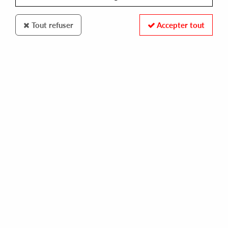
Tout refuser
Accepter tout
MINORITY MUSIC
WALLY CALLERIO
déjà vu
10,00 €