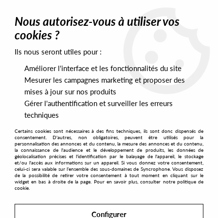
0
Nous autorisez-vous à utiliser vos
cookies ?
Ils nous seront utiles pour :
Home
>
Artists
>
Wally Callerio
Améliorer l'interface et les fonctionnalités du site
Wally Callerio
Mesurer les campagnes marketing et proposer des
mises à jour sur nos produits
Gérer l'authentification et surveiller les erreurs
SORT & FILTER
techniques
Certains cookies sont nécessaires à des fins techniques, ils sont donc dispensés de
PRESALES EXCLUSIVES
consentement. D'autres, non obligatoires, peuvent être utilisés pour la
personnalisation des annonces et du contenu, la mesure des annonces et du contenu,
la connaissance de l'audience et le développement de produits, les données de
géolocalisation précises et l'identification par le balayage de l'appareil, le stockage
1
et/ou l'accès aux informations sur un appareil. Si vous donnez votre consentement,
celui-ci sera valable sur l’ensemble des sous-domaines de Syncrophone. Vous disposez
de la possibilité de retirer votre consentement à tout moment en cliquant sur le
widget en bas à droite de la page. Pour en savoir plus, consulter notre politique de
cookie.
Configurer