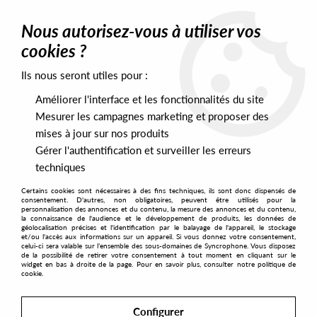
0
Nous autorisez-vous à utiliser vos
cookies ?
Ils nous seront utiles pour :
Home
>
Artists
>
Waon-P
Améliorer l'interface et les fonctionnalités du site
Waon-P
Mesurer les campagnes marketing et proposer des
mises à jour sur nos produits
Gérer l'authentification et surveiller les erreurs
SORT & FILTER
techniques
Certains cookies sont nécessaires à des fins techniques, ils sont donc dispensés de
PRESALES EXCLUSIVES
consentement. D'autres, non obligatoires, peuvent être utilisés pour la
personnalisation des annonces et du contenu, la mesure des annonces et du contenu,
la connaissance de l'audience et le développement de produits, les données de
géolocalisation précises et l'identification par le balayage de l'appareil, le stockage
1
et/ou l'accès aux informations sur un appareil. Si vous donnez votre consentement,
celui-ci sera valable sur l’ensemble des sous-domaines de Syncrophone. Vous disposez
de la possibilité de retirer votre consentement à tout moment en cliquant sur le
widget en bas à droite de la page. Pour en savoir plus, consulter notre politique de
cookie.
Configurer