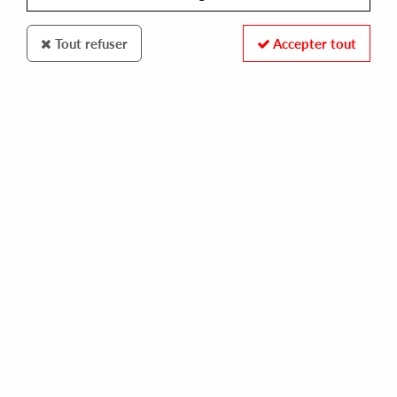
Tout refuser
Accepter tout
THE TRILOGY TAPES
WAON-P
waon-p ep
16,00 €