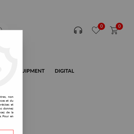
0
0
DJ EQUIPMENT
DIGITAL
utres, non
nces et du
récises et
vous donnez
osez de la
e. Pour en