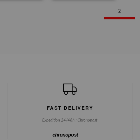
2
FAST DELIVERY
Expédition 24/48h : Chronopost
chronopost