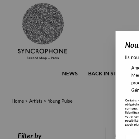
Nous
Ils nou
Amél
NEWS
BACK IN STOCK
Mes
pro
Gére
Home
>
Artists
>
Young Pulse
Certains 
obligatoi
contenu, 
l'identifi
votre con
possibili
savoir plu
PRESALE
Filter by