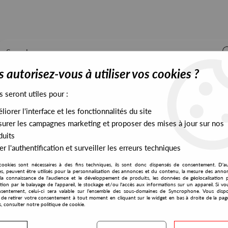
 autorisez-vous à utiliser vos cookies ?
s seront utiles pour :
iorer l'interface et les fonctionnalités du site
ALL STOCK
EXCLUSIVES
PRESALES EXCLUSIVES
urer les campagnes marketing et proposer des mises à jour sur nos
duits
r l'authentification et surveiller les erreurs techniques
cookies sont nécessaires à des fins techniques, ils sont donc dispensés de consentement. D'a
res, peuvent être utilisés pour la personnalisation des annonces et du contenu, la mesure des anno
la connaissance de l'audience et le développement de produits, les données de géolocalisation p
Young Pulse
cation par le balayage de l'appareil, le stockage et/ou l'accès aux informations sur un appareil. Si 
sentement, celui-ci sera valable sur l’ensemble des sous-domaines de Syncrophone. Vous disp
té de retirer votre consentement à tout moment en cliquant sur le widget en bas à droite de la pag
s, consulter notre politique de cookie.
S EXCLUSIVES