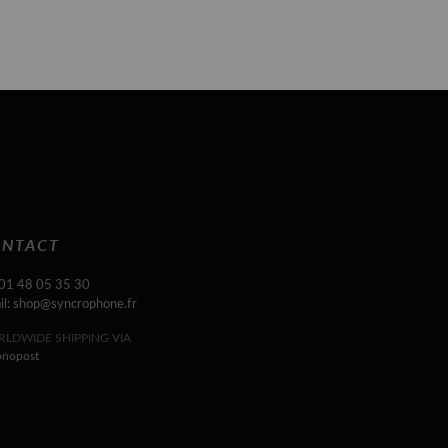
NTACT
 01 48 05 35 30
il: shop@syncrophone.fr
LDWIDE SHIPPING VIA
onopost