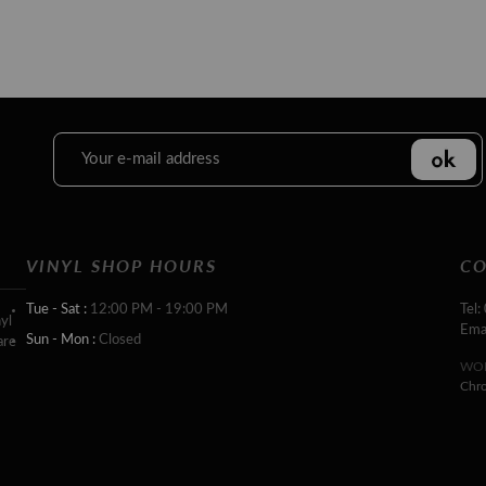
VINYL SHOP HOURS
CO
Tue - Sat :
12:00 PM - 19:00 PM
Tel:
yl
Ema
Sun - Mon :
Closed
are
WOR
Chr