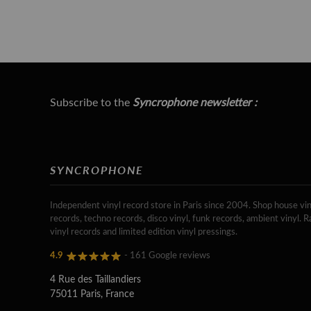
Subscribe to the
Syncrophone newsletter :
SYNCROPHONE
Independent vinyl record store in Paris since 2004. Shop house vin
records, techno records, disco vinyl, funk records, ambient vinyl. R
vinyl records and limited edition vinyl pressings.
4.9
- 161 Google reviews
4 Rue des Taillandiers
75011 Paris, France