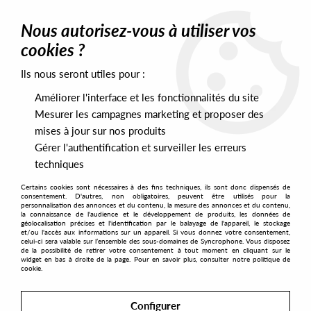
0
Nous autorisez-vous à utiliser vos
cookies ?
Ils nous seront utiles pour :
Home
>
Artists
>
YS
Améliorer l'interface et les fonctionnalités du site
YS
Mesurer les campagnes marketing et proposer des
mises à jour sur nos produits
Gérer l'authentification et surveiller les erreurs
SORT & FILTER
techniques
Certains cookies sont nécessaires à des fins techniques, ils sont donc dispensés de
PRESALES EXCLUSIVES
consentement. D'autres, non obligatoires, peuvent être utilisés pour la
personnalisation des annonces et du contenu, la mesure des annonces et du contenu,
la connaissance de l'audience et le développement de produits, les données de
géolocalisation précises et l'identification par le balayage de l'appareil, le stockage
1
et/ou l'accès aux informations sur un appareil. Si vous donnez votre consentement,
celui-ci sera valable sur l’ensemble des sous-domaines de Syncrophone. Vous disposez
de la possibilité de retirer votre consentement à tout moment en cliquant sur le
widget en bas à droite de la page. Pour en savoir plus, consulter notre politique de
cookie.
Configurer