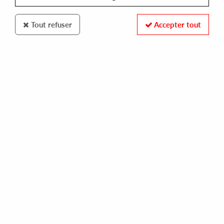
Tout refuser
Accepter tout
PACE YOURSELF
YS- MUSIC ANGEL
14,00 €