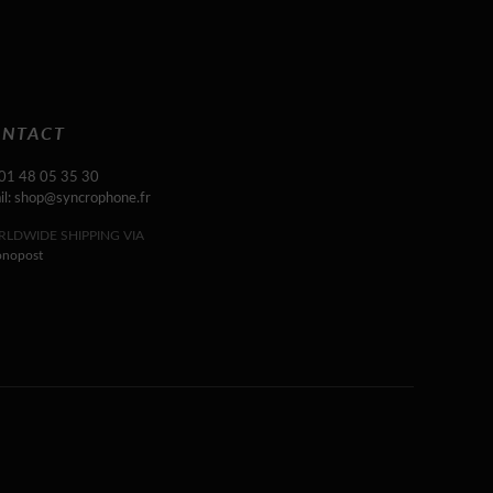
NTACT
 01 48 05 35 30
il: shop@syncrophone.fr
LDWIDE SHIPPING VIA
onopost