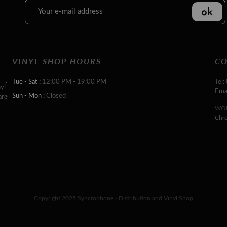
VINYL SHOP HOURS
CO
Tue - Sat :
12:00 PM - 19:00 PM
Tel:
yl
Ema
Sun - Mon :
Closed
are
WOR
Chr
Copyright 2025 Syncrophone - Distribution and Vinyl Shop