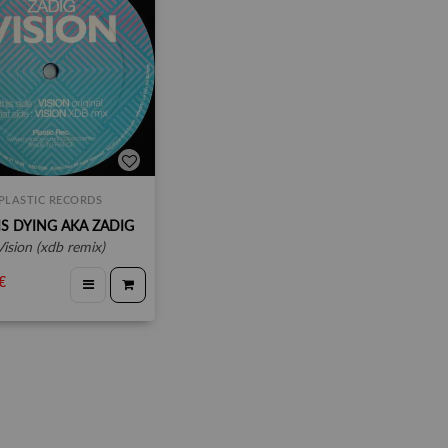
PLASTIC RECORDS
IS DYING AKA ZADIG
vision (xdb remix)
€