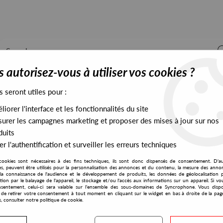
 autorisez-vous à utiliser vos cookies ?
s seront utiles pour :
iorer l'interface et les fonctionnalités du site
ALL STOCK
EXCLUSIVES
PRESALES EXCLUSIVES
urer les campagnes marketing et proposer des mises à jour sur nos
duits
r l'authentification et surveiller les erreurs techniques
cookies sont nécessaires à des fins techniques, ils sont donc dispensés de consentement. D'a
res, peuvent être utilisés pour la personnalisation des annonces et du contenu, la mesure des anno
la connaissance de l'audience et le développement de produits, les données de géolocalisation p
Zadig
cation par le balayage de l'appareil, le stockage et/ou l'accès aux informations sur un appareil. Si 
sentement, celui-ci sera valable sur l’ensemble des sous-domaines de Syncrophone. Vous disp
té de retirer votre consentement à tout moment en cliquant sur le widget en bas à droite de la pag
s, consulter notre politique de cookie.
S EXCLUSIVES