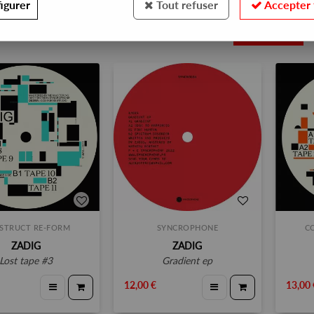
igurer
Tout refuser
Accepter 
11
STRUCT RE-FORM
SYNCROPHONE
C
ZADIG
ZADIG
lost tape #3
gradient ep
12,00 €
13,00 