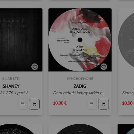
S.LAB LTD
SYNCROPHONE
SHANEY
ZADIG
 21 279 s part 2
dark nebula kenny larkin rmx
kern s
10,00 €
10,00 