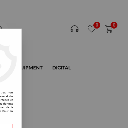
0
0
DJ EQUIPMENT
DIGITAL
utres, non
nces et du
récises et
vous donnez
osez de la
e. Pour en