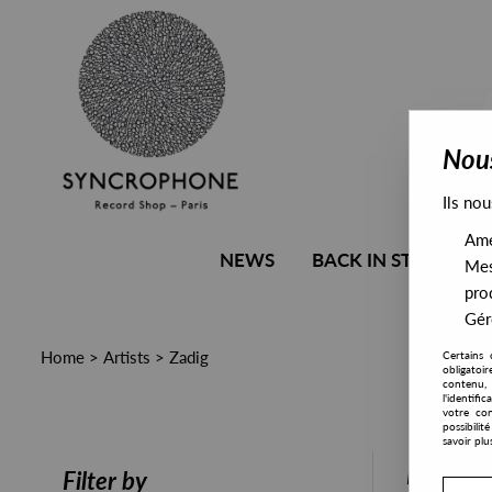
Nous
Ils nou
Amél
NEWS
BACK IN STOCK
Mes
pro
Gére
Home
>
Artists
>
Zadig
Certains 
obligatoi
contenu, 
l'identifi
votre con
possibili
savoir plu
PRESALE
Filter by