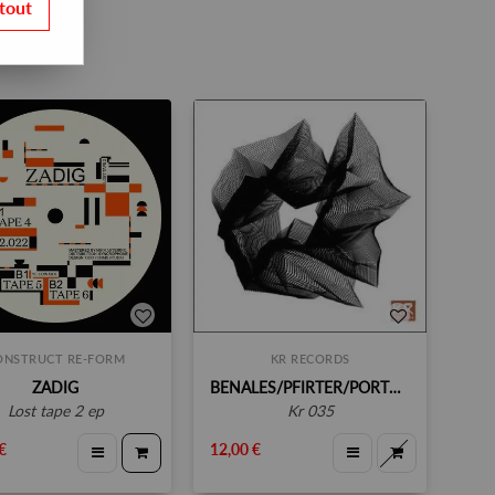
tout
ONSTRUCT RE-FORM
KR RECORDS
ZADIG
BENALES/PFIRTER/PORTEIX/SHANEY/ZADIG
lost tape 2 ep
kr 035
€
12,00 €