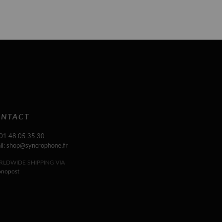
NTACT
 01 48 05 35 30
il: shop@syncrophone.fr
LDWIDE SHIPPING VIA
onopost