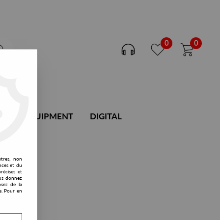
0
0
DJ EQUIPMENT
DIGITAL
utres, non
nces et du
récises et
vous donnez
osez de la
e. Pour en