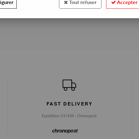
igurer
Tout refuser
Accepter 
No match found
FAST DELIVERY
Expédition 24/48h : Chronopost
chronopost