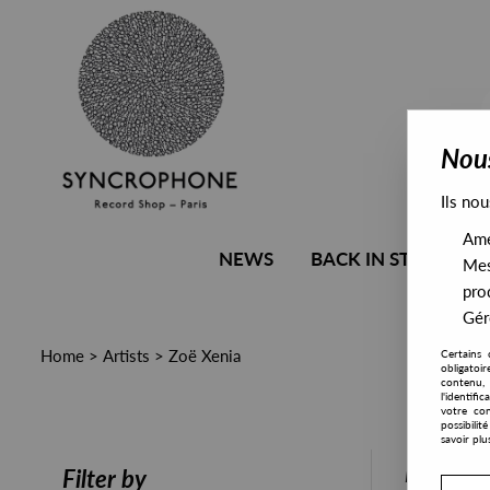
Nous
Ils nou
Amél
NEWS
BACK IN STOCK
Mes
pro
Gére
Home
>
Artists
>
Zoë Xenia
Certains 
obligatoi
contenu, 
l'identifi
votre con
possibili
savoir plu
PRESALE
Filter by