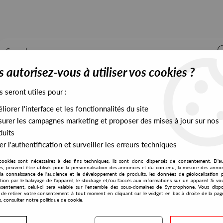
 autorisez-vous à utiliser vos cookies ?
s seront utiles pour :
iorer l'interface et les fonctionnalités du site
ALL STOCK
EXCLUSIVES
PRESALES EXCLUSIVES
urer les campagnes marketing et proposer des mises à jour sur nos
duits
r l'authentification et surveiller les erreurs techniques
cookies sont nécessaires à des fins techniques, ils sont donc dispensés de consentement. D'a
res, peuvent être utilisés pour la personnalisation des annonces et du contenu, la mesure des anno
la connaissance de l'audience et le développement de produits, les données de géolocalisation p
Zoë Xenia
cation par le balayage de l'appareil, le stockage et/ou l'accès aux informations sur un appareil. Si 
sentement, celui-ci sera valable sur l’ensemble des sous-domaines de Syncrophone. Vous disp
té de retirer votre consentement à tout moment en cliquant sur le widget en bas à droite de la pag
s, consulter notre politique de cookie.
S EXCLUSIVES