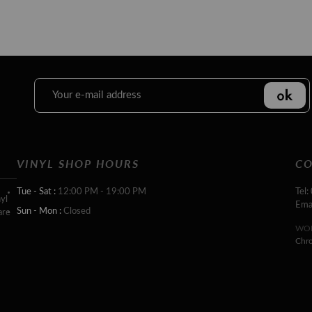
VINYL SHOP HOURS
CO
Tue - Sat :
12:00 PM - 19:00 PM
Tel:
yl
Ema
Sun - Mon :
Closed
are
WOR
Chr