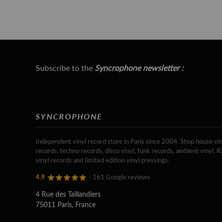
Subscribe to the
Syncrophone newsletter :
SYNCROPHONE
Independent vinyl record store in Paris since 2004. Shop house vin
records, techno records, disco vinyl, funk records, ambient vinyl. R
vinyl records and limited edition vinyl pressings.
4.9
- 161 Google reviews
4 Rue des Taillandiers
75011 Paris, France