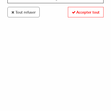
Tout refuser
Accepter tout
Bastard Jazz Recordings
AstroLogical
Private World EP
16
,
00
€
incl. taxes
REF. :
BJ42
Pre-order now !
Tracks