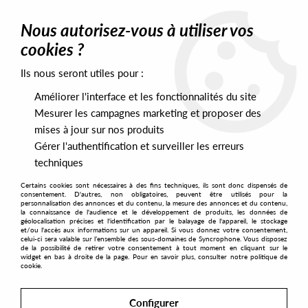
0
Nous autorisez-vous à utiliser vos
cookies ?
Ils nous seront utiles pour :
Home
>
Artists
>
AstroLogical
>
AstroLogical - Private World EP
Améliorer l'interface et les fonctionnalités du site
Mesurer les campagnes marketing et proposer des
mises à jour sur nos produits
Gérer l'authentification et surveiller les erreurs
techniques
Certains cookies sont nécessaires à des fins techniques, ils sont donc dispensés de
consentement. D'autres, non obligatoires, peuvent être utilisés pour la
personnalisation des annonces et du contenu, la mesure des annonces et du contenu,
la connaissance de l'audience et le développement de produits, les données de
géolocalisation précises et l'identification par le balayage de l'appareil, le stockage
et/ou l'accès aux informations sur un appareil. Si vous donnez votre consentement,
celui-ci sera valable sur l’ensemble des sous-domaines de Syncrophone. Vous disposez
de la possibilité de retirer votre consentement à tout moment en cliquant sur le
widget en bas à droite de la page. Pour en savoir plus, consulter notre politique de
cookie.
Configurer