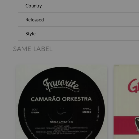
Country
Released
Style
SAME LABEL