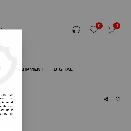
0
0
DJ EQUIPMENT
DIGITAL
utres, non
nces et du
récises et
vous donnez
osez de la
e. Pour en