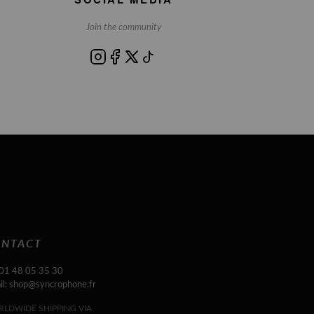
Join the community
NTACT
 01 48 05 35 30
il: shop@syncrophone.fr
LDWIDE SHIPPING VIA