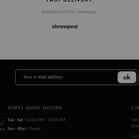
Expédition 24/48h : Chronopost
chronopost
VINYL SHOP HOURS
CO
Tue - Sat :
12:00 PM - 19:00 PM
Tel:
yl
Ema
Sun - Mon :
Closed
are
WOR