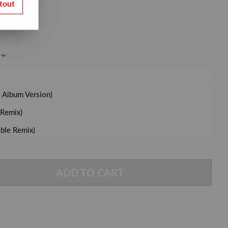
tout
 Album Version)
 Remix)
ble Remix)
ADD TO CART