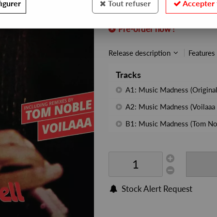
igurer
Tout refuser
Accepter 
REF. :
FVR120
Pre-order now !
Release description
Features
Tracks
A1: Music Madness (Original
A2: Music Madness (Voilaaa
B1: Music Madness (Tom No
Stock Alert Request