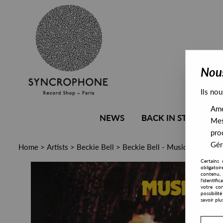
Nous
Ils nou
Amél
NEWS
BACK IN STOCK
Mes
pro
Gére
Home
>
Artists
>
Beckie Bell
>
Beckie Bell - Music Madness 
Certains 
obligatoi
contenu, 
l'identifi
votre con
possibili
savoir plu