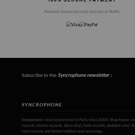
Paiement sécurisé par carte bancaire et PayPal
Subscribe to the
Syncrophone newsletter :
SYNCROPHONE
Independent vinyl record store in Paris since 2004. Shop house vin
records, techno records, disco vinyl, funk records, ambient vinyl. R
vinyl records and limited edition vinyl pressings.