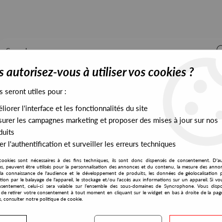
 autorisez-vous à utiliser vos cookies ?
s seront utiles pour :
iorer l'interface et les fonctionnalités du site
ALL STOCK
EXCLUSIVES
PRESALES EXCLUSIVES
urer les campagnes marketing et proposer des mises à jour sur nos
duits
r l'authentification et surveiller les erreurs techniques
Remixes
cookies sont nécessaires à des fins techniques, ils sont donc dispensés de consentement. D'a
Favorite Recordings
res, peuvent être utilisés pour la personnalisation des annonces et du contenu, la mesure des anno
la connaissance de l'audience et le développement de produits, les données de géolocalisation p
Beckie Bell
cation par le balayage de l'appareil, le stockage et/ou l'accès aux informations sur un appareil. Si 
sentement, celui-ci sera valable sur l’ensemble des sous-domaines de Syncrophone. Vous disp
Music Madness Remixes
té de retirer votre consentement à tout moment en cliquant sur le widget en bas à droite de la pag
s, consulter notre politique de cookie.
15
,
00
€
incl. taxes