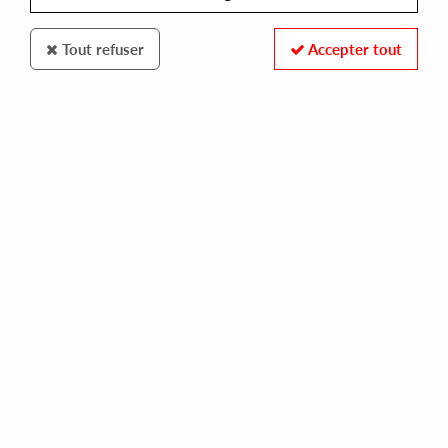
Tout refuser
Accepter tout
Secretsundaze Music
Boundary
Interlazados
14
,
00
€
incl. taxes
REF. :
SECRET028
In stock
Tracks
A: Opticamente Avanzando
B1: OP.AV