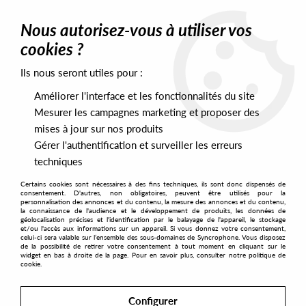
0
Nous autorisez-vous à utiliser vos
cookies ?
Ils nous seront utiles pour :
Home
>
Artists
>
Boundary
>
Boundary - Interlazados
Améliorer l'interface et les fonctionnalités du site
Mesurer les campagnes marketing et proposer des
mises à jour sur nos produits
Gérer l'authentification et surveiller les erreurs
techniques
Certains cookies sont nécessaires à des fins techniques, ils sont donc dispensés de
consentement. D'autres, non obligatoires, peuvent être utilisés pour la
personnalisation des annonces et du contenu, la mesure des annonces et du contenu,
la connaissance de l'audience et le développement de produits, les données de
géolocalisation précises et l'identification par le balayage de l'appareil, le stockage
et/ou l'accès aux informations sur un appareil. Si vous donnez votre consentement,
celui-ci sera valable sur l’ensemble des sous-domaines de Syncrophone. Vous disposez
de la possibilité de retirer votre consentement à tout moment en cliquant sur le
widget en bas à droite de la page. Pour en savoir plus, consulter notre politique de
cookie.
Configurer