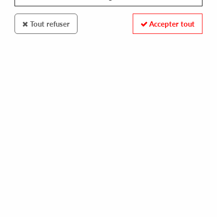
Tout refuser
Accepter tout
Constant Sound
Burnski / Kepler
What We Going To Do?
14
,
00
€
incl. taxes
REF. :
CS030
Pre-order now !
Tracks