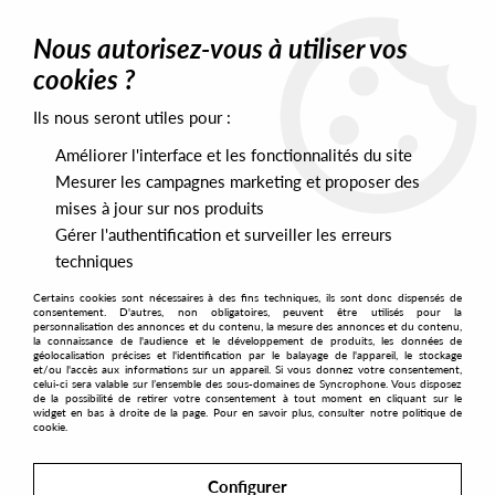
0
Nous autorisez-vous à utiliser vos
cookies ?
Ils nous seront utiles pour :
Home
>
Artists
>
Burnski
>
Burnski / Kepler - What We Going To
Do?
Améliorer l'interface et les fonctionnalités du site
Mesurer les campagnes marketing et proposer des
mises à jour sur nos produits
Gérer l'authentification et surveiller les erreurs
techniques
Certains cookies sont nécessaires à des fins techniques, ils sont donc dispensés de
consentement. D'autres, non obligatoires, peuvent être utilisés pour la
personnalisation des annonces et du contenu, la mesure des annonces et du contenu,
la connaissance de l'audience et le développement de produits, les données de
géolocalisation précises et l'identification par le balayage de l'appareil, le stockage
et/ou l'accès aux informations sur un appareil. Si vous donnez votre consentement,
celui-ci sera valable sur l’ensemble des sous-domaines de Syncrophone. Vous disposez
de la possibilité de retirer votre consentement à tout moment en cliquant sur le
widget en bas à droite de la page. Pour en savoir plus, consulter notre politique de
cookie.
Configurer