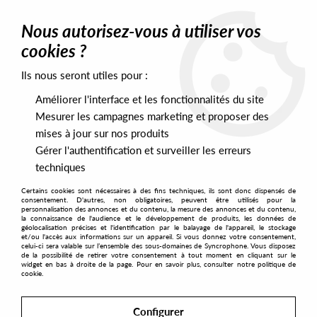
0
Nous autorisez-vous à utiliser vos
cookies ?
Ils nous seront utiles pour :
Home
>
Butter Side Up Records
Améliorer l'interface et les fonctionnalités du site
Butter Side Up Records
Mesurer les campagnes marketing et proposer des
mises à jour sur nos produits
1
Gérer l'authentification et surveiller les erreurs
techniques
Certains cookies sont nécessaires à des fins techniques, ils sont donc dispensés de
consentement. D'autres, non obligatoires, peuvent être utilisés pour la
personnalisation des annonces et du contenu, la mesure des annonces et du contenu,
la connaissance de l'audience et le développement de produits, les données de
géolocalisation précises et l'identification par le balayage de l'appareil, le stockage
et/ou l'accès aux informations sur un appareil. Si vous donnez votre consentement,
celui-ci sera valable sur l’ensemble des sous-domaines de Syncrophone. Vous disposez
de la possibilité de retirer votre consentement à tout moment en cliquant sur le
widget en bas à droite de la page. Pour en savoir plus, consulter notre politique de
cookie.
Configurer