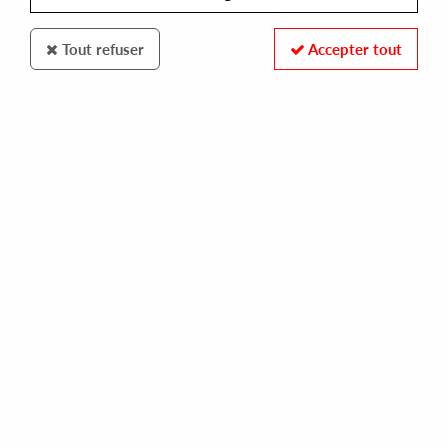
Tout refuser
Accepter tout
BUTTER SIDE UP RECORDS
YOUANDEWAN - THYME CAPSULES EP
1