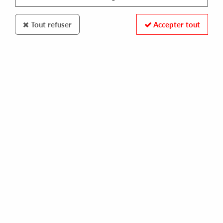
Tout refuser
Accepter tout
Star Creature
Byron The Aquarius
Global Caress
22
,
00
€
incl. taxes
REF. :
SC1263
In stock
Tracks