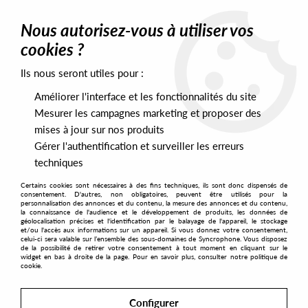
0
Nous autorisez-vous à utiliser vos
cookies ?
Ils nous seront utiles pour :
Home
>
Artists
>
Byron The Aquarius
>
Byron The Aquarius -
Global Caress
Améliorer l'interface et les fonctionnalités du site
Mesurer les campagnes marketing et proposer des
mises à jour sur nos produits
Gérer l'authentification et surveiller les erreurs
techniques
Certains cookies sont nécessaires à des fins techniques, ils sont donc dispensés de
consentement. D'autres, non obligatoires, peuvent être utilisés pour la
personnalisation des annonces et du contenu, la mesure des annonces et du contenu,
la connaissance de l'audience et le développement de produits, les données de
géolocalisation précises et l'identification par le balayage de l'appareil, le stockage
et/ou l'accès aux informations sur un appareil. Si vous donnez votre consentement,
celui-ci sera valable sur l’ensemble des sous-domaines de Syncrophone. Vous disposez
de la possibilité de retirer votre consentement à tout moment en cliquant sur le
widget en bas à droite de la page. Pour en savoir plus, consulter notre politique de
cookie.
Configurer