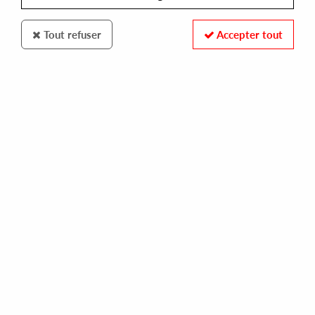
Tout refuser
Accepter tout
Christopher Rau
Aim 002
10
,
00
€
incl. taxes
REF. :
AIM002
Pre-order now !
Tracks