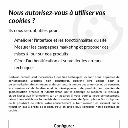
0
Nous autorisez-vous à utiliser vos
cookies ?
Ils nous seront utiles pour :
Home
>
Artists
>
Christopher Rau
>
Christopher Rau - Aim 002
Améliorer l'interface et les fonctionnalités du site
Mesurer les campagnes marketing et proposer des
mises à jour sur nos produits
Gérer l'authentification et surveiller les erreurs
techniques
Certains cookies sont nécessaires à des fins techniques, ils sont donc dispensés de
consentement. D'autres, non obligatoires, peuvent être utilisés pour la
personnalisation des annonces et du contenu, la mesure des annonces et du contenu,
la connaissance de l'audience et le développement de produits, les données de
géolocalisation précises et l'identification par le balayage de l'appareil, le stockage
et/ou l'accès aux informations sur un appareil. Si vous donnez votre consentement,
celui-ci sera valable sur l’ensemble des sous-domaines de Syncrophone. Vous disposez
de la possibilité de retirer votre consentement à tout moment en cliquant sur le
widget en bas à droite de la page. Pour en savoir plus, consulter notre politique de
cookie.
Configurer