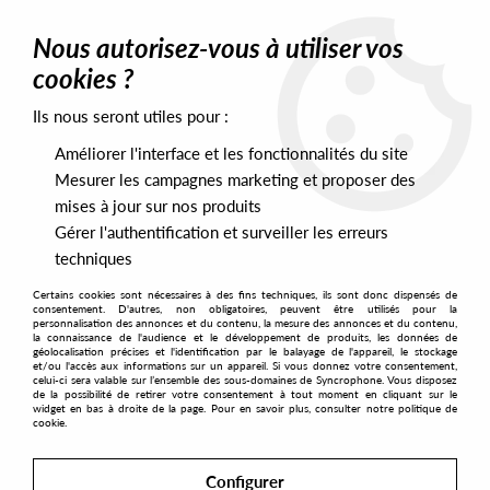
0
Nous autorisez-vous à utiliser vos
cookies ?
Ils nous seront utiles pour :
Home
>
Artists
>
Cignol
>
Cignol - Switching For A Living
Améliorer l'interface et les fonctionnalités du site
Mesurer les campagnes marketing et proposer des
mises à jour sur nos produits
Gérer l'authentification et surveiller les erreurs
techniques
Certains cookies sont nécessaires à des fins techniques, ils sont donc dispensés de
consentement. D'autres, non obligatoires, peuvent être utilisés pour la
personnalisation des annonces et du contenu, la mesure des annonces et du contenu,
la connaissance de l'audience et le développement de produits, les données de
géolocalisation précises et l'identification par le balayage de l'appareil, le stockage
et/ou l'accès aux informations sur un appareil. Si vous donnez votre consentement,
celui-ci sera valable sur l’ensemble des sous-domaines de Syncrophone. Vous disposez
de la possibilité de retirer votre consentement à tout moment en cliquant sur le
widget en bas à droite de la page. Pour en savoir plus, consulter notre politique de
cookie.
Configurer