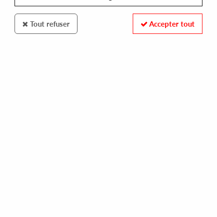
Tout refuser
Accepter tout
Furthur Electronix
Cignol
Switching For A Living
30
,
00
€
incl. taxes
REF. :
FE068
Pre-order now !
Tracks