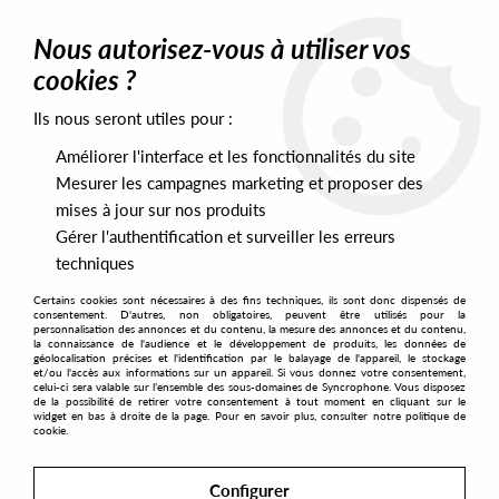
0
Nous autorisez-vous à utiliser vos
cookies ?
Ils nous seront utiles pour :
Home
>
Artists
>
Cobert
>
Cobert - Mexuta Misvle
Améliorer l'interface et les fonctionnalités du site
Mesurer les campagnes marketing et proposer des
mises à jour sur nos produits
Gérer l'authentification et surveiller les erreurs
techniques
Certains cookies sont nécessaires à des fins techniques, ils sont donc dispensés de
consentement. D'autres, non obligatoires, peuvent être utilisés pour la
personnalisation des annonces et du contenu, la mesure des annonces et du contenu,
la connaissance de l'audience et le développement de produits, les données de
géolocalisation précises et l'identification par le balayage de l'appareil, le stockage
et/ou l'accès aux informations sur un appareil. Si vous donnez votre consentement,
celui-ci sera valable sur l’ensemble des sous-domaines de Syncrophone. Vous disposez
de la possibilité de retirer votre consentement à tout moment en cliquant sur le
widget en bas à droite de la page. Pour en savoir plus, consulter notre politique de
cookie.
Configurer