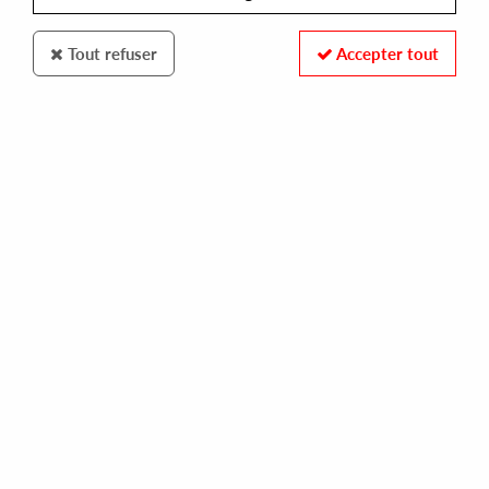
Tout refuser
Accepter tout
Casa Voyager
Cobert
Mexuta Misvle
12
,
00
€
incl. taxes
REF. :
TWR06
Pre-order now !
Tracks