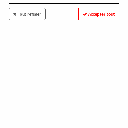
Tout refuser
Accepter tout
Toy Tonics
Coeo
Back In The Days (2021 Repress)
11
,
00
€
incl. taxes
REF. :
TOYT046
Pre-order now !
Tracks
A1 : Back In The Days