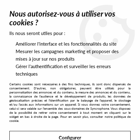
0
Nous autorisez-vous à utiliser vos
cookies ?
Ils nous seront utiles pour :
Home
>
Artists
>
Coeo
>
Coeo - Back In The Days (2021 Repress)
Améliorer l'interface et les fonctionnalités du site
Mesurer les campagnes marketing et proposer des
mises à jour sur nos produits
Gérer l'authentification et surveiller les erreurs
techniques
Certains cookies sont nécessaires à des fins techniques, ils sont donc dispensés de
consentement. D'autres, non obligatoires, peuvent être utilisés pour la
personnalisation des annonces et du contenu, la mesure des annonces et du contenu,
la connaissance de l'audience et le développement de produits, les données de
géolocalisation précises et l'identification par le balayage de l'appareil, le stockage
et/ou l'accès aux informations sur un appareil. Si vous donnez votre consentement,
celui-ci sera valable sur l’ensemble des sous-domaines de Syncrophone. Vous disposez
de la possibilité de retirer votre consentement à tout moment en cliquant sur le
widget en bas à droite de la page. Pour en savoir plus, consulter notre politique de
cookie.
Configurer