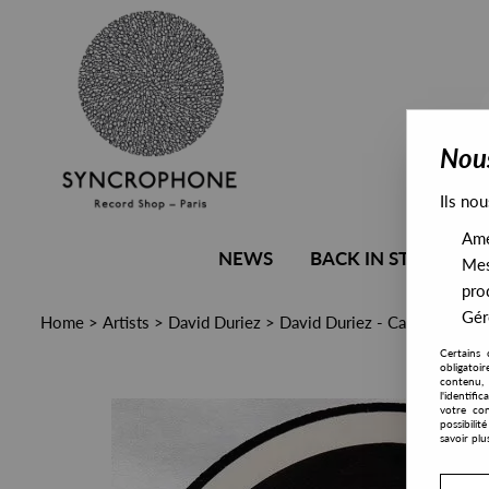
Nous
Ils nou
Amél
NEWS
BACK IN STOCK
Mes
pro
Gére
Home
>
Artists
>
David Duriez
>
David Duriez - Can You Feel I
Certains 
obligatoi
contenu, 
l'identifi
votre con
possibili
savoir plu