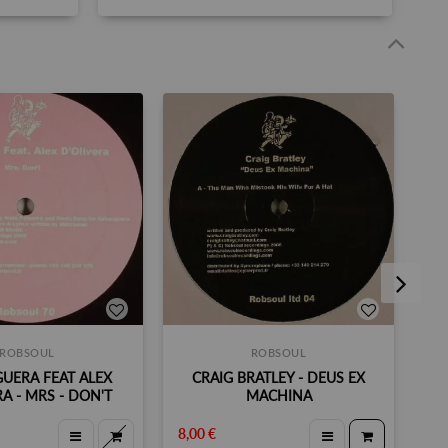
ROBSOUL
ROBSOUL
UERA FEAT ALEX
CRAIG BRATLEY - DEUS EX
H
RA - MRS - DON'T
MACHINA
8,00 €
8,