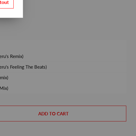
tout
eru's Remix)
eru's Feeling The Beats)
emix)
 Mix)
ADD TO CART