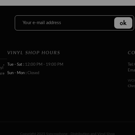
VINYL SHOP HOURS
CO
Tue - Sat :
12:00 PM - 19:00 PM
Tel:
yl
Ema
Sun - Mon :
Closed
are
WOR
Chr
Copyright 2025 Syncrophone - Distribution and Vinyl Shop