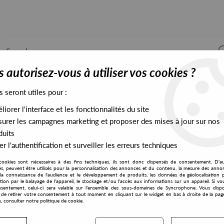
 autorisez-vous à utiliser vos cookies ?
s seront utiles pour :
iorer l'interface et les fonctionnalités du site
ALL STOCK
EXCLUSIVES
PRESALES EXCLUSIVES
urer les campagnes marketing et proposer des mises à jour sur nos
duits
r l'authentification et surveiller les erreurs techniques
t?
cookies sont nécessaires à des fins techniques, ils sont donc dispensés de consentement. D'a
Robsoul
res, peuvent être utilisés pour la personnalisation des annonces et du contenu, la mesure des anno
la connaissance de l'audience et le développement de produits, les données de géolocalisation p
David Duriez
cation par le balayage de l'appareil, le stockage et/ou l'accès aux informations sur un appareil. Si 
sentement, celui-ci sera valable sur l’ensemble des sous-domaines de Syncrophone. Vous disp
Can You Feel It?
té de retirer votre consentement à tout moment en cliquant sur le widget en bas à droite de la pag
s, consulter notre politique de cookie.
8
,
00
€
incl. taxes