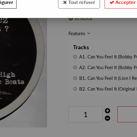
igurer
Tout refuser
Accepter 
REF. :
ROBSOUL09
In stock
Features
Tracks
A1. Can You Feel It (Bobby P
A2. Can You Feel It (Bobby P
B1. Can You Feel It (Lion I R
B2. Can You Feel It (Original