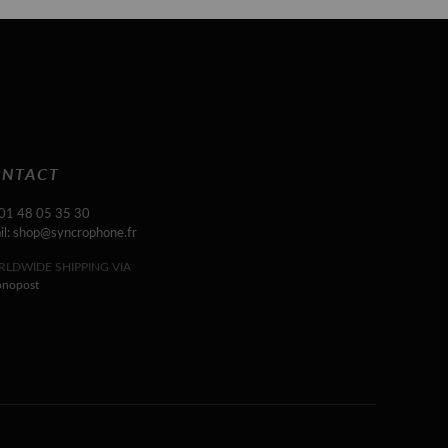
NTACT
 01 48 05 35 30
il: shop@syncrophone.fr
LDWIDE SHIPPING VIA
onopost