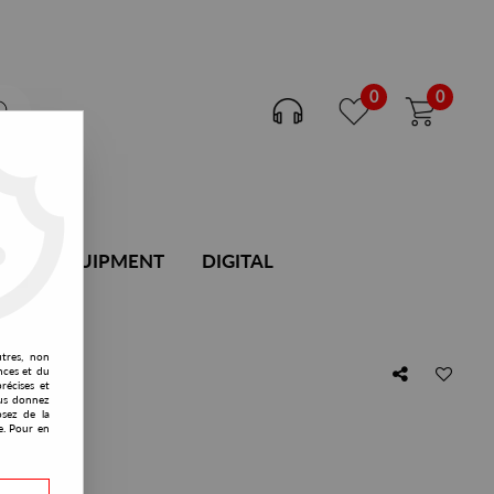
0
0
DJ EQUIPMENT
DIGITAL
utres, non
nces et du
récises et
vous donnez
osez de la
e. Pour en