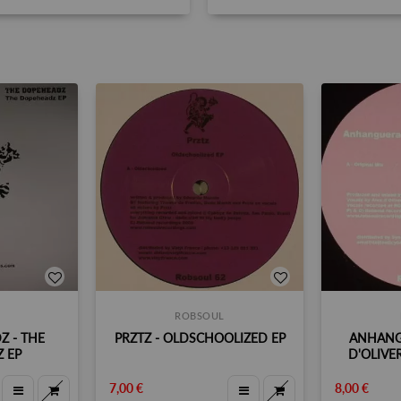
ROBSOUL
Z - THE
PRZTZ - OLDSCHOOLIZED EP
ANHANG
 EP
D'OLIVE
7,00 €
8,00 €