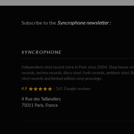
Subscribe to the
Syncrophone newsletter :
SYNCROPHONE
Independent vinyl record store in Paris since 2004. Shop house vin
records, techno records, disco vinyl, funk records, ambient vinyl. R
vinyl records and limited edition vinyl pressings.
4.9
- 161 Google reviews
4 Rue des Taillandiers
75011 Paris, France