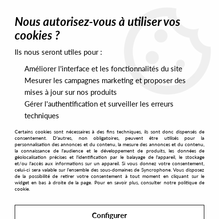
0
Nous autorisez-vous à utiliser vos
cookies ?
Ils nous seront utiles pour :
Home
>
Artists
>
DJ Rasoul
>
DJ Rasoul - Return Of The Mad Funk
EP
Améliorer l'interface et les fonctionnalités du site
Mesurer les campagnes marketing et proposer des
mises à jour sur nos produits
Gérer l'authentification et surveiller les erreurs
techniques
Certains cookies sont nécessaires à des fins techniques, ils sont donc dispensés de
consentement. D'autres, non obligatoires, peuvent être utilisés pour la
personnalisation des annonces et du contenu, la mesure des annonces et du contenu,
la connaissance de l'audience et le développement de produits, les données de
géolocalisation précises et l'identification par le balayage de l'appareil, le stockage
et/ou l'accès aux informations sur un appareil. Si vous donnez votre consentement,
celui-ci sera valable sur l’ensemble des sous-domaines de Syncrophone. Vous disposez
de la possibilité de retirer votre consentement à tout moment en cliquant sur le
widget en bas à droite de la page. Pour en savoir plus, consulter notre politique de
cookie.
Configurer