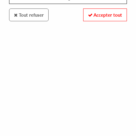
Tout refuser
Accepter tout
Compost
DJ Rasoul
Return Of The Mad Funk EP
14
,
00
€
incl. taxes
REF. :
CPT578-1
Pre-order now !
Tracks