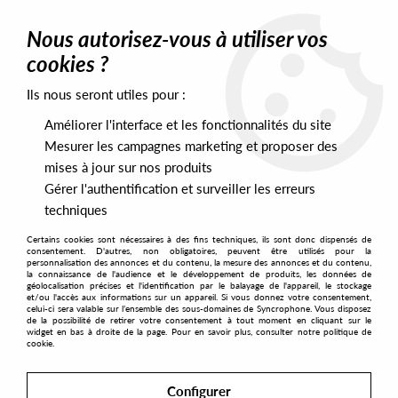
0
Nous autorisez-vous à utiliser vos
cookies ?
Ils nous seront utiles pour :
Home
>
Artists
>
Dj Zap
>
Dj Zap - You Can Get It (incl. Willberg
RMX)
Améliorer l'interface et les fonctionnalités du site
Mesurer les campagnes marketing et proposer des
mises à jour sur nos produits
Gérer l'authentification et surveiller les erreurs
techniques
Certains cookies sont nécessaires à des fins techniques, ils sont donc dispensés de
consentement. D'autres, non obligatoires, peuvent être utilisés pour la
personnalisation des annonces et du contenu, la mesure des annonces et du contenu,
la connaissance de l'audience et le développement de produits, les données de
géolocalisation précises et l'identification par le balayage de l'appareil, le stockage
et/ou l'accès aux informations sur un appareil. Si vous donnez votre consentement,
celui-ci sera valable sur l’ensemble des sous-domaines de Syncrophone. Vous disposez
de la possibilité de retirer votre consentement à tout moment en cliquant sur le
widget en bas à droite de la page. Pour en savoir plus, consulter notre politique de
cookie.
Configurer