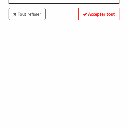
Tout refuser
Accepter tout
Meta Level
Dj Zap
You Can Get It (incl. Willberg RMX)
12
,
00
€
incl. taxes
REF. :
META001
Pre-order now !
Tracks