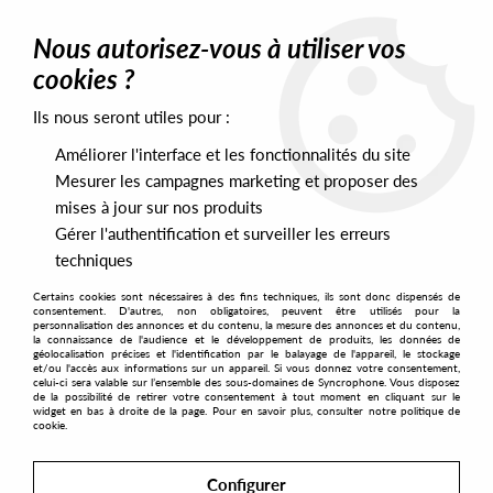
0
Nous autorisez-vous à utiliser vos
cookies ?
Ils nous seront utiles pour :
Home
>
Artists
>
Don Carlos
>
Don Carlos Presents Echoes Of Italy
Artists In Wonderland - Early 90's House Vibes Vol 1
Améliorer l'interface et les fonctionnalités du site
Mesurer les campagnes marketing et proposer des
mises à jour sur nos produits
Gérer l'authentification et surveiller les erreurs
techniques
Certains cookies sont nécessaires à des fins techniques, ils sont donc dispensés de
consentement. D'autres, non obligatoires, peuvent être utilisés pour la
personnalisation des annonces et du contenu, la mesure des annonces et du contenu,
la connaissance de l'audience et le développement de produits, les données de
géolocalisation précises et l'identification par le balayage de l'appareil, le stockage
et/ou l'accès aux informations sur un appareil. Si vous donnez votre consentement,
celui-ci sera valable sur l’ensemble des sous-domaines de Syncrophone. Vous disposez
de la possibilité de retirer votre consentement à tout moment en cliquant sur le
widget en bas à droite de la page. Pour en savoir plus, consulter notre politique de
cookie.
Configurer