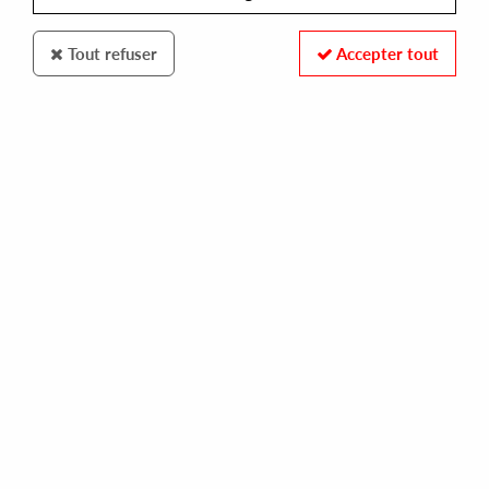
Tout refuser
Accepter tout
Jungle Fantasy
Don Carlos Presents Echoes Of Italy
Artists In Wonderland
Early 90's House Vibes Vol 1
40
,
00
€
incl. taxes
REF. :
SEJF001LP
Pre-order now !