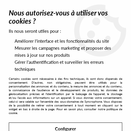
0
Nous autorisez-vous à utiliser vos
cookies ?
Ils nous seront utiles pour :
Home
>
Artists
>
Elements Of Life
>
Elements of Life - Eclipse (Part
One)
Améliorer l'interface et les fonctionnalités du site
Mesurer les campagnes marketing et proposer des
mises à jour sur nos produits
Gérer l'authentification et surveiller les erreurs
techniques
Certains cookies sont nécessaires à des fins techniques, ils sont donc dispensés de
consentement. D'autres, non obligatoires, peuvent être utilisés pour la
personnalisation des annonces et du contenu, la mesure des annonces et du contenu,
la connaissance de l'audience et le développement de produits, les données de
géolocalisation précises et l'identification par le balayage de l'appareil, le stockage
et/ou l'accès aux informations sur un appareil. Si vous donnez votre consentement,
celui-ci sera valable sur l’ensemble des sous-domaines de Syncrophone. Vous disposez
de la possibilité de retirer votre consentement à tout moment en cliquant sur le
widget en bas à droite de la page. Pour en savoir plus, consulter notre politique de
cookie.
Configurer