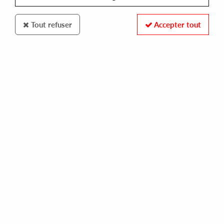
Tout refuser
Accepter tout
Vega Records
Elements of Life
Eclipse (Part One)
28
,
00
€
incl. taxes
REF. :
VR206
Pre-order now !
Tracks