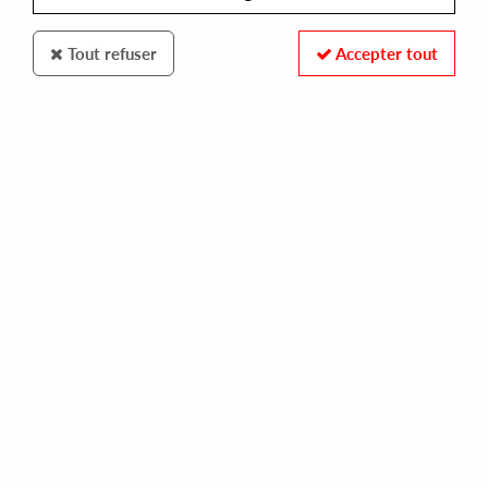
Tout refuser
Accepter tout
Enova Hifi
Enova Hifi
Stabilisateur Hifi - VRSN200
65
,
00
€
incl. taxes
REF. :
VRSN200
In stock
Le VRSN 200 est un stabilisateur vinyle haute qualité conçu pour
les écoutes d’haute fidélité.
Spécialement développé pour Enova Hifi, Il permet de stabiliser