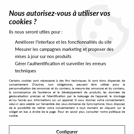
0
Nous autorisez-vous à utiliser vos
cookies ?
Ils nous seront utiles pour :
Home
>
DJ Equipment
>
Enova Hifi - Stabilisateur Hifi - VRSN200
Améliorer l'interface et les fonctionnalités du site
Mesurer les campagnes marketing et proposer des
mises à jour sur nos produits
Gérer l'authentification et surveiller les erreurs
techniques
Certains cookies sont nécessaires à des fins techniques, ils sont donc dispensés de
consentement. D'autres, non obligatoires, peuvent être utilisés pour la
personnalisation des annonces et du contenu, la mesure des annonces et du contenu,
la connaissance de l'audience et le développement de produits, les données de
géolocalisation précises et l'identification par le balayage de l'appareil, le stockage
et/ou l'accès aux informations sur un appareil. Si vous donnez votre consentement,
celui-ci sera valable sur l’ensemble des sous-domaines de Syncrophone. Vous disposez
de la possibilité de retirer votre consentement à tout moment en cliquant sur le
widget en bas à droite de la page. Pour en savoir plus, consulter notre politique de
cookie.
Configurer